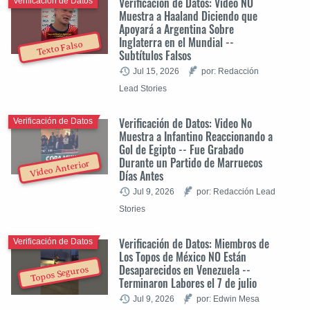
Verificación de Datos: Video NO
Verificación de Datos
Muestra a Haaland Diciendo que
Apoyará a Argentina Sobre
Inglaterra en el Mundial --
Texto Falso
Subtítulos Falsos
Jul 15, 2026
por: Redacción
Lead Stories
Verificación de Datos: Video No
Verificación de Datos
Muestra a Infantino Reaccionando a
Gol de Egipto -- Fue Grabado
Durante un Partido de Marruecos
Video Anterior
Días Antes
Jul 9, 2026
por: Redacción Lead
Stories
Verificación de Datos: Miembros de
Verificación de Datos
Los Topos de México NO Están
Desaparecidos en Venezuela --
Topos Seguros
Terminaron Labores el 7 de julio
Jul 9, 2026
por: Edwin Mesa