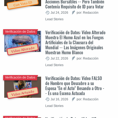
Acciones Bursátiles -- Pero También
Con Voto ID
Contenía Requisito de ID para Votar
Jul 24, 2026
por: Redacción
Lead Stories
Verificación de Datos: Video Alterado
Verificación de Datos
Muestra El Humo Azul en los Fuegos
Artificiales de la Clausura del
Mundial -- Las Imágenes Originales
Video Alterado
Muestran Humo Blanco
Jul 22, 2026
por: Redacción
Lead Stories
Verificación de Datos: Video FALSO
Verificación de Datos
de Hombre que Descubre a su
Esposa "En el Acto" Besando a Otro -
Video Actuado
- Es una Escena Actuada
Jul 16, 2026
por: Redacción
Lead Stories