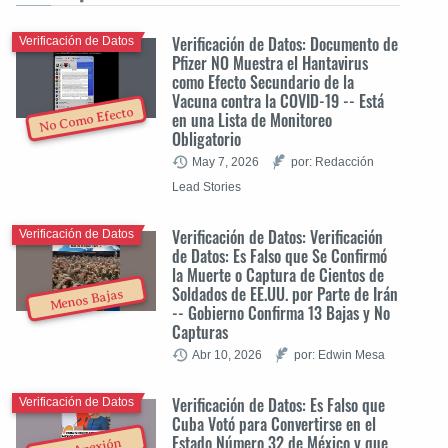
Verificación de Datos: Documento de
Verificación de Datos
Pfizer NO Muestra el Hantavirus
como Efecto Secundario de la
Vacuna contra la COVID-19 -- Está
No Como Efecto
en una Lista de Monitoreo
Obligatorio
May 7, 2026
por: Redacción
Lead Stories
Verificación de Datos: Verificación
Verificación de Datos
de Datos: Es Falso que Se Confirmó
la Muerte o Captura de Cientos de
Soldados de EE.UU. por Parte de Irán
Menos Bajas
-- Gobierno Confirma 13 Bajas y No
Capturas
Abr 10, 2026
por: Edwin Mesa
Verificación de Datos: Es Falso que
Verificación de Datos
Cuba Votó para Convertirse en el
Estado Número 32 de México y que