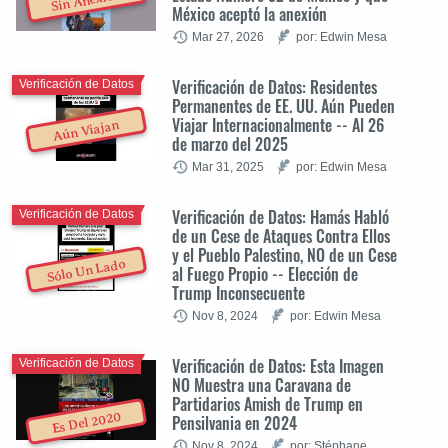
Sin Anexión
México aceptó la anexión
Mar 27, 2026
por: Edwin Mesa
Verificación de Datos: Residentes
Verificación de Datos
Permanentes de EE. UU. Aún Pueden
Viajar Internacionalmente -- Al 26
Aún Viajan
de marzo del 2025
Mar 31, 2025
por: Edwin Mesa
Verificación de Datos: Hamás Habló
Verificación de Datos
de un Cese de Ataques Contra Ellos
y el Pueblo Palestino, NO de un Cese
Sólo Un Lado
al Fuego Propio -- Elección de
Trump Inconsecuente
Nov 8, 2024
por: Edwin Mesa
Verificación de Datos: Esta Imagen
Verificación de Datos
NO Muestra una Caravana de
Partidarios Amish de Trump en
Es Del 2020
Pensilvania en 2024
Nov 8, 2024
por: Stéphane