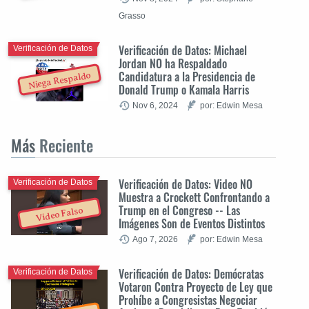
Grasso
Verificación de Datos: Michael
Verificación de Datos
Jordan NO ha Respaldado
Candidatura a la Presidencia de
Niega Respaldo
Donald Trump o Kamala Harris
Nov 6, 2024
por: Edwin Mesa
Más
Reciente
Verificación de Datos: Video NO
Verificación de Datos
Muestra a Crockett Confrontando a
Trump en el Congreso -- Las
Video Falso
Imágenes Son de Eventos Distintos
Ago 7, 2026
por: Edwin Mesa
Verificación de Datos: Demócratas
Verificación de Datos
Votaron Contra Proyecto de Ley que
Prohíbe a Congresistas Negociar