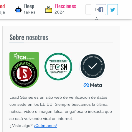
eed
Deep
Elecciones
IR
oja
fakes
2024
A
Sobre
nosotros
Lead Stories es un sitio web de verificación de datos
con sede en los EE.UU. Siempre buscamos la última
noticia, video o imagen falsa, engañosa o inexacta que
se está volviendo viral en internet.
¿Viste algo?
¡Cuéntanos!
.