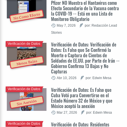
Pfizer NO Muestra el Hantavirus como
Efecto Secundario de la Vacuna contra
la COVID-19 -- Está en una Lista de
No Como Efecto
Monitoreo Obligatorio
May 7, 2026
por: Redacción Lead
Stories
Verificación de Datos: Verificación de
Verificación de Datos
Datos: Es Falso que Se Confirmó la
Muerte o Captura de Cientos de
Soldados de EE.UU. por Parte de Irán --
Menos Bajas
Gobierno Confirma 13 Bajas y No
Capturas
Abr 10, 2026
por: Edwin Mesa
Verificación de Datos: Es Falso que
Verificación de Datos
Cuba Votó para Convertirse en el
Estado Número 32 de México y que
Sin Anexión
México aceptó la anexión
Mar 27, 2026
por: Edwin Mesa
Verificación de Datos: Residentes
Verificación de Datos