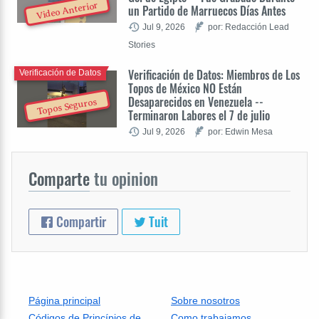
Video Anterior
un Partido de Marruecos Días Antes
Jul 9, 2026
por: Redacción Lead
Stories
Verificación de Datos: Miembros de Los
Verificación de Datos
Topos de México NO Están
Desaparecidos en Venezuela --
Topos Seguros
Terminaron Labores el 7 de julio
Jul 9, 2026
por: Edwin Mesa
Comparte
tu opinion
Compartir
Tuit
Página principal
Sobre nosotros
Códigos de Princípios de
Como trabajamos