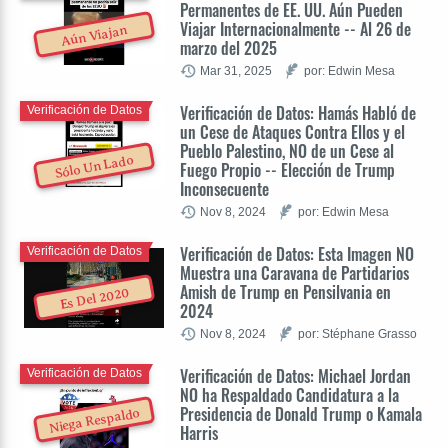
Permanentes de EE. UU. Aún Pueden
Viajar Internacionalmente -- Al 26 de
Aún Viajan
marzo del 2025
Mar 31, 2025
por: Edwin Mesa
Verificación de Datos: Hamás Habló de
Verificación de Datos
un Cese de Ataques Contra Ellos y el
Pueblo Palestino, NO de un Cese al
Sólo Un Lado
Fuego Propio -- Elección de Trump
Inconsecuente
Nov 8, 2024
por: Edwin Mesa
Verificación de Datos: Esta Imagen NO
Verificación de Datos
Muestra una Caravana de Partidarios
Amish de Trump en Pensilvania en
Es Del 2020
2024
Nov 8, 2024
por: Stéphane Grasso
Verificación de Datos: Michael Jordan
Verificación de Datos
NO ha Respaldado Candidatura a la
Presidencia de Donald Trump o Kamala
Niega Respaldo
Harris