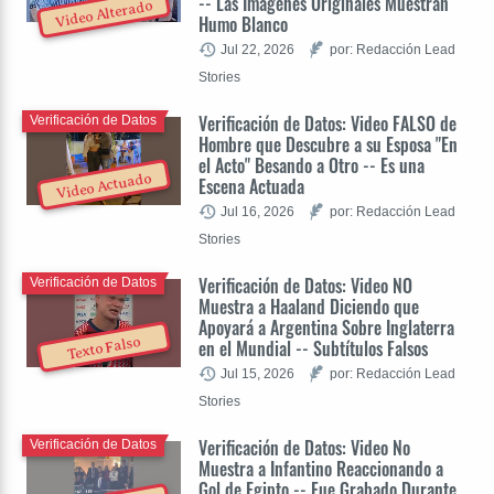
-- Las Imágenes Originales Muestran
Video Alterado
Humo Blanco
Jul 22, 2026
por: Redacción Lead
Stories
Verificación de Datos: Video FALSO de
Verificación de Datos
Hombre que Descubre a su Esposa "En
el Acto" Besando a Otro -- Es una
Video Actuado
Escena Actuada
Jul 16, 2026
por: Redacción Lead
Stories
Verificación de Datos: Video NO
Verificación de Datos
Muestra a Haaland Diciendo que
Apoyará a Argentina Sobre Inglaterra
Texto Falso
en el Mundial -- Subtítulos Falsos
Jul 15, 2026
por: Redacción Lead
Stories
Verificación de Datos: Video No
Verificación de Datos
Muestra a Infantino Reaccionando a
Gol de Egipto -- Fue Grabado Durante