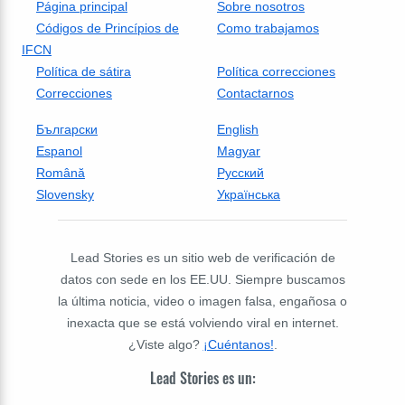
Página principal
Sobre nosotros
Códigos de Princípios de
Como trabajamos
IFCN
Política de sátira
Política correcciones
Correcciones
Contactarnos
Български
English
Espanol
Magyar
Română
Русский
Slovensky
Українська
Lead Stories es un sitio web de verificación de
datos con sede en los EE.UU. Siempre buscamos
la última noticia, video o imagen falsa, engañosa o
inexacta que se está volviendo viral en internet.
¿Viste algo?
¡Cuéntanos!
.
Lead Stories es un: