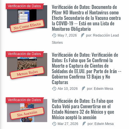
Verificación de Datos: Documento de
Verificación de Datos
Pfizer NO Muestra el Hantavirus como
Efecto Secundario de la Vacuna contra
la COVID-19 -- Está en una Lista de
No Como Efecto
Monitoreo Obligatorio
May 7, 2026
por: Redacción Lead
Stories
Verificación de Datos: Verificación de
Verificación de Datos
Datos: Es Falso que Se Confirmó la
Muerte o Captura de Cientos de
Soldados de EE.UU. por Parte de Irán --
Menos Bajas
Gobierno Confirma 13 Bajas y No
Capturas
Abr 10, 2026
por: Edwin Mesa
Verificación de Datos: Es Falso que
Verificación de Datos
Cuba Votó para Convertirse en el
Estado Número 32 de México y que
Sin Anexión
México aceptó la anexión
Mar 27, 2026
por: Edwin Mesa