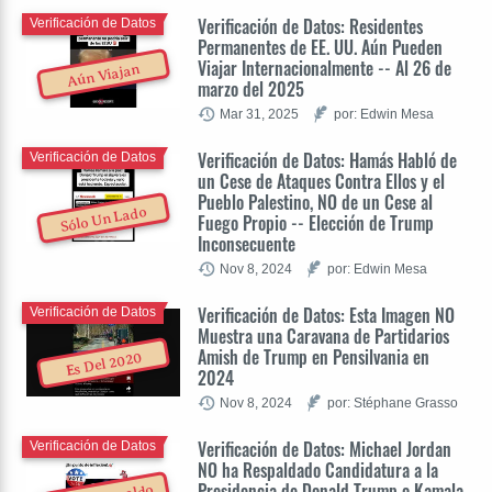
Verificación de Datos: Residentes
Verificación de Datos
Permanentes de EE. UU. Aún Pueden
Viajar Internacionalmente -- Al 26 de
Aún Viajan
marzo del 2025
Mar 31, 2025
por: Edwin Mesa
Verificación de Datos: Hamás Habló de
Verificación de Datos
un Cese de Ataques Contra Ellos y el
Pueblo Palestino, NO de un Cese al
Sólo Un Lado
Fuego Propio -- Elección de Trump
Inconsecuente
Nov 8, 2024
por: Edwin Mesa
Verificación de Datos: Esta Imagen NO
Verificación de Datos
Muestra una Caravana de Partidarios
Amish de Trump en Pensilvania en
Es Del 2020
2024
Nov 8, 2024
por: Stéphane Grasso
Verificación de Datos: Michael Jordan
Verificación de Datos
NO ha Respaldado Candidatura a la
Presidencia de Donald Trump o Kamala