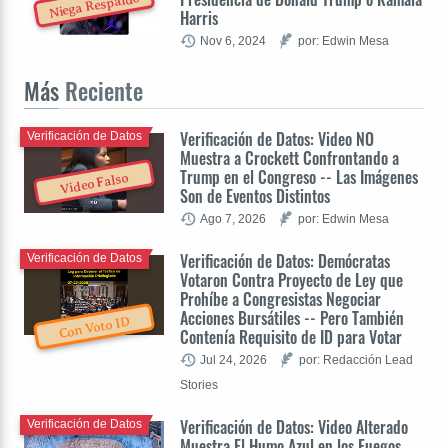
Niega Respaldo
Harris
Nov 6, 2024
por: Edwin Mesa
Más
Reciente
Verificación de Datos: Video NO
Verificación de Datos
Muestra a Crockett Confrontando a
Trump en el Congreso -- Las Imágenes
Video Falso
Son de Eventos Distintos
Ago 7, 2026
por: Edwin Mesa
Verificación de Datos: Demócratas
Verificación de Datos
Votaron Contra Proyecto de Ley que
Prohíbe a Congresistas Negociar
Acciones Bursátiles -- Pero También
Con Voto ID
Contenía Requisito de ID para Votar
Jul 24, 2026
por: Redacción Lead
Stories
Verificación de Datos: Video Alterado
Verificación de Datos
Muestra El Humo Azul en los Fuegos