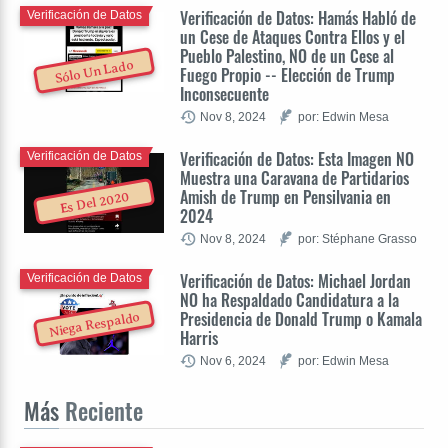
Verificación de Datos: Hamás Habló de
Verificación de Datos
un Cese de Ataques Contra Ellos y el
Pueblo Palestino, NO de un Cese al
Sólo Un Lado
Fuego Propio -- Elección de Trump
Inconsecuente
Nov 8, 2024
por: Edwin Mesa
Verificación de Datos: Esta Imagen NO
Verificación de Datos
Muestra una Caravana de Partidarios
Amish de Trump en Pensilvania en
Es Del 2020
2024
Nov 8, 2024
por: Stéphane Grasso
Verificación de Datos: Michael Jordan
Verificación de Datos
NO ha Respaldado Candidatura a la
Presidencia de Donald Trump o Kamala
Niega Respaldo
Harris
Nov 6, 2024
por: Edwin Mesa
Más
Reciente