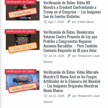
Verificación de Datos: Video NO
Verificación de Datos
Muestra a Crockett Confrontando a
Trump en el Congreso -- Las Imágenes
Video Falso
Son de Eventos Distintos
Ago 7, 2026
por: Edwin Mesa
Verificación de Datos: Demócratas
Verificación de Datos
Votaron Contra Proyecto de Ley que
Prohíbe a Congresistas Negociar
Acciones Bursátiles -- Pero También
Con Voto ID
Contenía Requisito de ID para Votar
Jul 24, 2026
por: Redacción Lead
Stories
Verificación de Datos: Video Alterado
Verificación de Datos
Muestra El Humo Azul en los Fuegos
Artificiales de la Clausura del Mundial
-- Las Imágenes Originales Muestran
Video Alterado
Humo Blanco
Jul 22, 2026
por: Redacción Lead
Stories