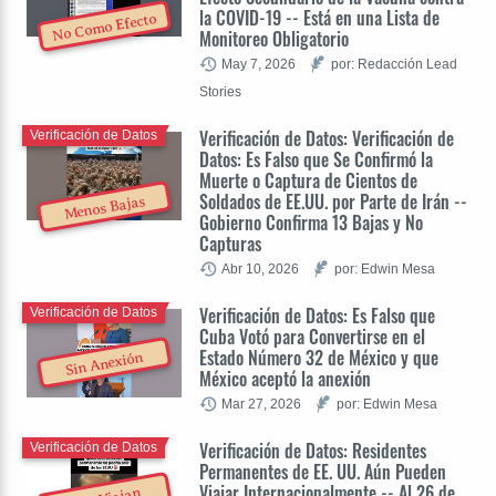
la COVID-19 -- Está en una Lista de
No Como Efecto
Monitoreo Obligatorio
May 7, 2026
por: Redacción Lead
Stories
Verificación de Datos: Verificación de
Verificación de Datos
Datos: Es Falso que Se Confirmó la
Muerte o Captura de Cientos de
Soldados de EE.UU. por Parte de Irán --
Menos Bajas
Gobierno Confirma 13 Bajas y No
Capturas
Abr 10, 2026
por: Edwin Mesa
Verificación de Datos: Es Falso que
Verificación de Datos
Cuba Votó para Convertirse en el
Estado Número 32 de México y que
Sin Anexión
México aceptó la anexión
Mar 27, 2026
por: Edwin Mesa
Verificación de Datos: Residentes
Verificación de Datos
Permanentes de EE. UU. Aún Pueden
Viajar Internacionalmente -- Al 26 de