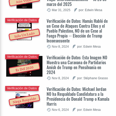
Aún Viajan
marzo del 2025
Mar 31, 2025
por: Edwin Mesa
Verificación de Datos: Hamás Habló de
Verificación de Datos
un Cese de Ataques Contra Ellos y el
Pueblo Palestino, NO de un Cese al
Sólo Un Lado
Fuego Propio -- Elección de Trump
Inconsecuente
Nov 8, 2024
por: Edwin Mesa
Verificación de Datos: Esta Imagen NO
Verificación de Datos
Muestra una Caravana de Partidarios
Amish de Trump en Pensilvania en
Es Del 2020
2024
Nov 8, 2024
por: Stéphane Grasso
Verificación de Datos: Michael Jordan
Verificación de Datos
NO ha Respaldado Candidatura a la
Presidencia de Donald Trump o Kamala
Niega Respaldo
Harris
Nov 6, 2024
por: Edwin Mesa