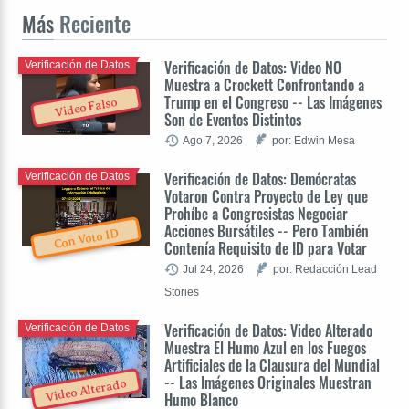
Más
Reciente
Verificación de Datos: Video NO
Verificación de Datos
Muestra a Crockett Confrontando a
Trump en el Congreso -- Las Imágenes
Video Falso
Son de Eventos Distintos
Ago 7, 2026
por: Edwin Mesa
Verificación de Datos: Demócratas
Verificación de Datos
Votaron Contra Proyecto de Ley que
Prohíbe a Congresistas Negociar
Acciones Bursátiles -- Pero También
Con Voto ID
Contenía Requisito de ID para Votar
Jul 24, 2026
por: Redacción Lead
Stories
Verificación de Datos: Video Alterado
Verificación de Datos
Muestra El Humo Azul en los Fuegos
Artificiales de la Clausura del Mundial
-- Las Imágenes Originales Muestran
Video Alterado
Humo Blanco