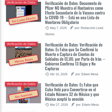
Verificación de Datos: Documento de
Verificación de Datos
Pfizer NO Muestra el Hantavirus como
Efecto Secundario de la Vacuna contra
la COVID-19 -- Está en una Lista de
No Como Efecto
Monitoreo Obligatorio
May 7, 2026
por: Redacción Lead
Stories
Verificación de Datos: Verificación de
Verificación de Datos
Datos: Es Falso que Se Confirmó la
Muerte o Captura de Cientos de
Soldados de EE.UU. por Parte de Irán --
Menos Bajas
Gobierno Confirma 13 Bajas y No
Capturas
Abr 10, 2026
por: Edwin Mesa
Verificación de Datos: Es Falso que
Verificación de Datos
Cuba Votó para Convertirse en el
Estado Número 32 de México y que
Sin Anexión
México aceptó la anexión
Mar 27, 2026
por: Edwin Mesa