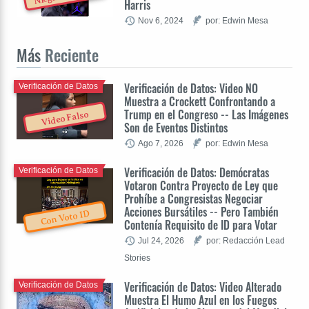
Harris
Nov 6, 2024
por: Edwin Mesa
Más
Reciente
Verificación de Datos: Video NO
Verificación de Datos
Muestra a Crockett Confrontando a
Trump en el Congreso -- Las Imágenes
Video Falso
Son de Eventos Distintos
Ago 7, 2026
por: Edwin Mesa
Verificación de Datos: Demócratas
Verificación de Datos
Votaron Contra Proyecto de Ley que
Prohíbe a Congresistas Negociar
Acciones Bursátiles -- Pero También
Con Voto ID
Contenía Requisito de ID para Votar
Jul 24, 2026
por: Redacción Lead
Stories
Verificación de Datos: Video Alterado
Verificación de Datos
Muestra El Humo Azul en los Fuegos