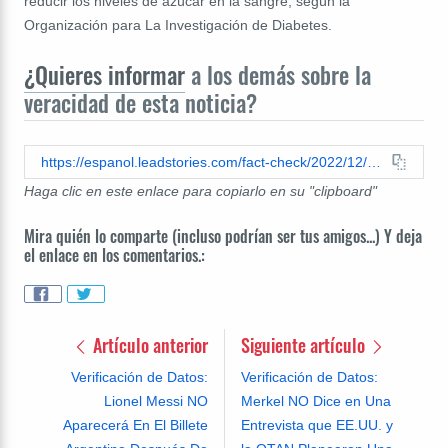
reducir los niveles de azúcar en la sangre, según la
Organización para La Investigación de Diabetes.
¿Quieres informar
a los demás sobre la
veracidad de esta noticia?
https://espanol.leadstories.com/fact-check/2022/12/verificacion-de-datos-una-receta-de-zumo-con-ingredientes-naturales-no-puede-curar-la-diabetes.html
Haga clic en este enlace para copiarlo en su "clipboard"
Mira quién lo comparte (incluso podrían ser tus amigos...) Y deja
el enlace en los comentarios.:
Artículo anterior
Siguiente artículo
Verificación de Datos:
Verificación de Datos:
Lionel Messi NO
Merkel NO Dice en Una
Aparecerá En El Billete
Entrevista que EE.UU. y