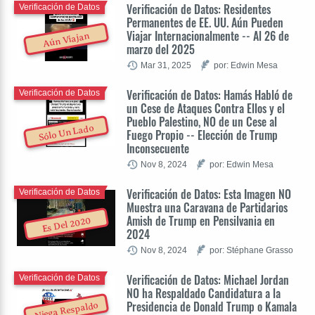
Verificación de Datos: Residentes
Verificación de Datos
Permanentes de EE. UU. Aún Pueden
Viajar Internacionalmente -- Al 26 de
Aún Viajan
marzo del 2025
Mar 31, 2025
por: Edwin Mesa
Verificación de Datos: Hamás Habló de
Verificación de Datos
un Cese de Ataques Contra Ellos y el
Pueblo Palestino, NO de un Cese al
Sólo Un Lado
Fuego Propio -- Elección de Trump
Inconsecuente
Nov 8, 2024
por: Edwin Mesa
Verificación de Datos: Esta Imagen NO
Verificación de Datos
Muestra una Caravana de Partidarios
Amish de Trump en Pensilvania en
Es Del 2020
2024
Nov 8, 2024
por: Stéphane Grasso
Verificación de Datos: Michael Jordan
Verificación de Datos
NO ha Respaldado Candidatura a la
Presidencia de Donald Trump o Kamala
Niega Respaldo