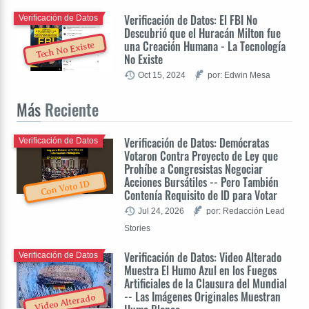
Verificación de Datos: El FBI No
Verificación de Datos
Descubrió que el Huracán Milton fue
una Creación Humana - La Tecnología
Tech No Existe
No Existe
Oct 15, 2024
por: Edwin Mesa
Más
Reciente
Verificación de Datos: Demócratas
Verificación de Datos
Votaron Contra Proyecto de Ley que
Prohíbe a Congresistas Negociar
Acciones Bursátiles -- Pero También
Con Voto ID
Contenía Requisito de ID para Votar
Jul 24, 2026
por: Redacción Lead
Stories
Verificación de Datos: Video Alterado
Verificación de Datos
Muestra El Humo Azul en los Fuegos
Artificiales de la Clausura del Mundial
-- Las Imágenes Originales Muestran
Video Alterado