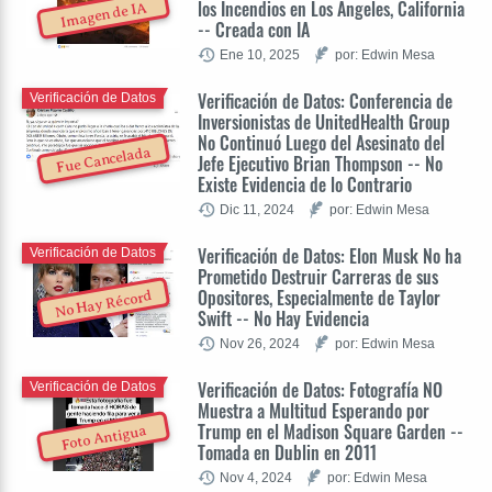
los Incendios en Los Angeles, California
Imagen de IA
-- Creada con IA
Ene 10, 2025
por: Edwin Mesa
Verificación de Datos: Conferencia de
Verificación de Datos
Inversionistas de UnitedHealth Group
No Continuó Luego del Asesinato del
Fue Cancelada
Jefe Ejecutivo Brian Thompson -- No
Existe Evidencia de lo Contrario
Dic 11, 2024
por: Edwin Mesa
Verificación de Datos: Elon Musk No ha
Verificación de Datos
Prometido Destruir Carreras de sus
Opositores, Especialmente de Taylor
No Hay Récord
Swift -- No Hay Evidencia
Nov 26, 2024
por: Edwin Mesa
Verificación de Datos: Fotografía NO
Verificación de Datos
Muestra a Multitud Esperando por
Trump en el Madison Square Garden --
Foto Antigua
Tomada en Dublin en 2011
Nov 4, 2024
por: Edwin Mesa