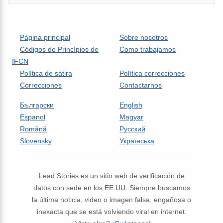
Página principal
Sobre nosotros
Códigos de Princípios de
Como trabajamos
IFCN
Política de sátira
Política correcciones
Correcciones
Contactarnos
Български
English
Espanol
Magyar
Română
Русский
Slovensky
Українська
Lead Stories es un sitio web de verificación de
datos con sede en los EE.UU. Siempre buscamos
la última noticia, video o imagen falsa, engañosa o
inexacta que se está volviendo viral en internet.