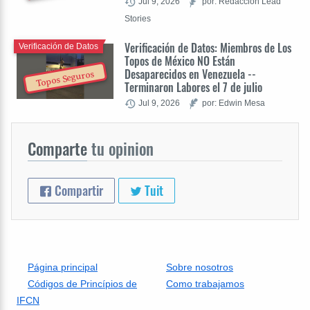
Jul 9, 2026
por: Redacción Lead
Stories
Verificación de Datos: Miembros de Los
Verificación de Datos
Topos de México NO Están
Desaparecidos en Venezuela --
Topos Seguros
Terminaron Labores el 7 de julio
Jul 9, 2026
por: Edwin Mesa
Comparte
tu opinion
Compartir
Tuit
Página principal
Sobre nosotros
Códigos de Princípios de
Como trabajamos
IFCN