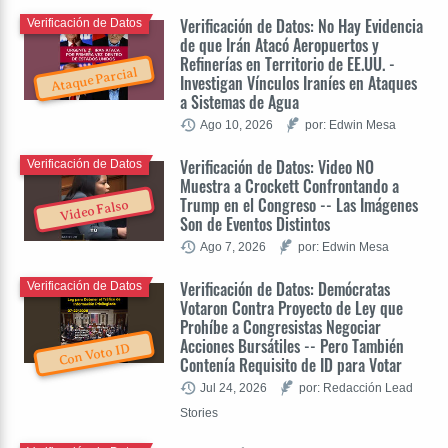
Verificación de Datos: No Hay Evidencia
Verificación de Datos
de que Irán Atacó Aeropuertos y
Refinerías en Territorio de EE.UU. -
Ataque Parcial
Investigan Vínculos Iraníes en Ataques
a Sistemas de Agua
Ago 10, 2026
por: Edwin Mesa
Verificación de Datos: Video NO
Verificación de Datos
Muestra a Crockett Confrontando a
Trump en el Congreso -- Las Imágenes
Video Falso
Son de Eventos Distintos
Ago 7, 2026
por: Edwin Mesa
Verificación de Datos: Demócratas
Verificación de Datos
Votaron Contra Proyecto de Ley que
Prohíbe a Congresistas Negociar
Acciones Bursátiles -- Pero También
Con Voto ID
Contenía Requisito de ID para Votar
Jul 24, 2026
por: Redacción Lead
Stories