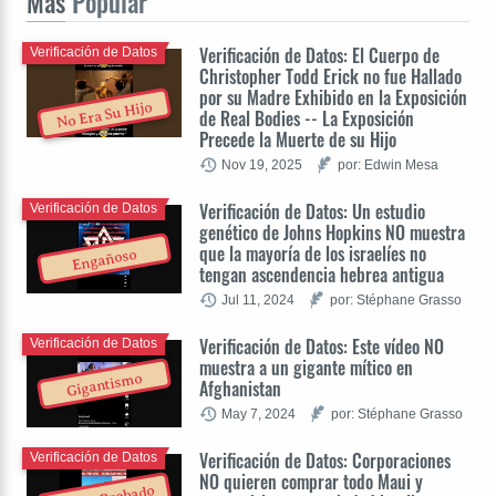
Más
Popular
Verificación de Datos: El Cuerpo de
Verificación de Datos
Christopher Todd Erick no fue Hallado
por su Madre Exhibido en la Exposición
No Era Su Hijo
de Real Bodies -- La Exposición
Precede la Muerte de su Hijo
Nov 19, 2025
por: Edwin Mesa
Verificación de Datos: Un estudio
Verificación de Datos
genético de Johns Hopkins NO muestra
que la mayoría de los israelíes no
Engañoso
tengan ascendencia hebrea antigua
Jul 11, 2024
por: Stéphane Grasso
Verificación de Datos: Este vídeo NO
Verificación de Datos
muestra a un gigante mítico en
Gigantismo
Afghanistan
May 7, 2024
por: Stéphane Grasso
Verificación de Datos: Corporaciones
Verificación de Datos
NO quieren comprar todo Maui y