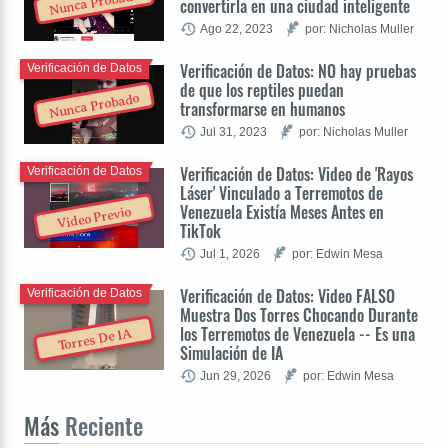
Nunca Probado
convertirla en una ciudad inteligente
Ago 22, 2023
por: Nicholas Muller
Verificación de Datos: NO hay pruebas
Verificación de Datos
de que los reptiles puedan
Nunca Probado
transformarse en humanos
Jul 31, 2023
por: Nicholas Muller
Verificación de Datos: Video de 'Rayos
Verificación de Datos
Láser' Vinculado a Terremotos de
Venezuela Existía Meses Antes en
Video Previo
TikTok
Jul 1, 2026
por: Edwin Mesa
Verificación de Datos: Video FALSO
Verificación de Datos
Muestra Dos Torres Chocando Durante
los Terremotos de Venezuela -- Es una
Torres De IA
Simulación de IA
Jun 29, 2026
por: Edwin Mesa
Más
Reciente