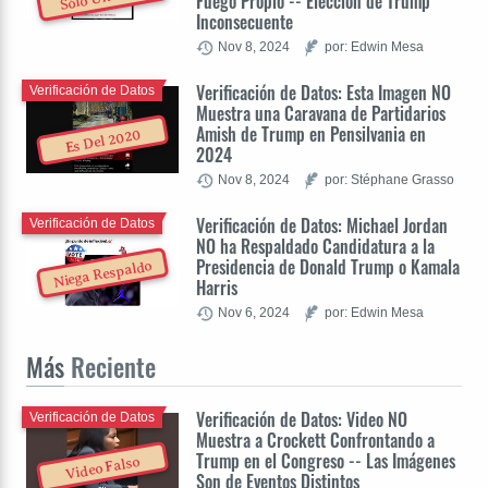
Fuego Propio -- Elección de Trump
Inconsecuente
Nov 8, 2024
por: Edwin Mesa
Verificación de Datos: Esta Imagen NO
Verificación de Datos
Muestra una Caravana de Partidarios
Amish de Trump en Pensilvania en
Es Del 2020
2024
Nov 8, 2024
por: Stéphane Grasso
Verificación de Datos: Michael Jordan
Verificación de Datos
NO ha Respaldado Candidatura a la
Presidencia de Donald Trump o Kamala
Niega Respaldo
Harris
Nov 6, 2024
por: Edwin Mesa
Más
Reciente
Verificación de Datos: Video NO
Verificación de Datos
Muestra a Crockett Confrontando a
Trump en el Congreso -- Las Imágenes
Video Falso
Son de Eventos Distintos