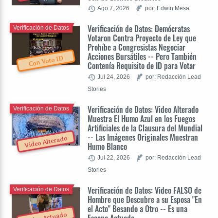
Ago 7, 2026
por: Edwin Mesa
Verificación de Datos: Demócratas
Verificación de Datos
Votaron Contra Proyecto de Ley que
Prohíbe a Congresistas Negociar
Acciones Bursátiles -- Pero También
Con Voto ID
Contenía Requisito de ID para Votar
Jul 24, 2026
por: Redacción Lead
Stories
Verificación de Datos: Video Alterado
Verificación de Datos
Muestra El Humo Azul en los Fuegos
Artificiales de la Clausura del Mundial
-- Las Imágenes Originales Muestran
Video Alterado
Humo Blanco
Jul 22, 2026
por: Redacción Lead
Stories
Verificación de Datos: Video FALSO de
Verificación de Datos
Hombre que Descubre a su Esposa "En
el Acto" Besando a Otro -- Es una