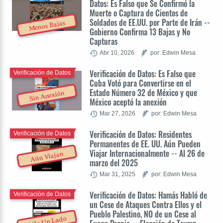
Datos: Es Falso que Se Confirmó la
Muerte o Captura de Cientos de
Soldados de EE.UU. por Parte de Irán --
Menos Bajas
Gobierno Confirma 13 Bajas y No
Capturas
Abr 10, 2026
por: Edwin Mesa
Verificación de Datos: Es Falso que
Verificación de Datos
Cuba Votó para Convertirse en el
Estado Número 32 de México y que
Sin Anexión
México aceptó la anexión
Mar 27, 2026
por: Edwin Mesa
Verificación de Datos: Residentes
Verificación de Datos
Permanentes de EE. UU. Aún Pueden
Viajar Internacionalmente -- Al 26 de
Aún Viajan
marzo del 2025
Mar 31, 2025
por: Edwin Mesa
Verificación de Datos: Hamás Habló de
Verificación de Datos
un Cese de Ataques Contra Ellos y el
Pueblo Palestino, NO de un Cese al
Sólo Un Lado