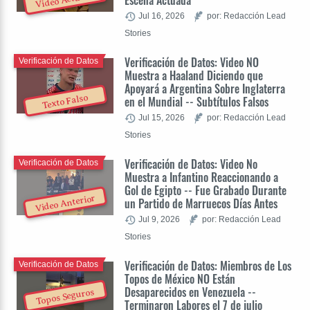
Video Actuado
Escena Actuada
Jul 16, 2026
por: Redacción Lead
Stories
Verificación de Datos: Video NO
Verificación de Datos
Muestra a Haaland Diciendo que
Apoyará a Argentina Sobre Inglaterra
Texto Falso
en el Mundial -- Subtítulos Falsos
Jul 15, 2026
por: Redacción Lead
Stories
Verificación de Datos: Video No
Verificación de Datos
Muestra a Infantino Reaccionando a
Gol de Egipto -- Fue Grabado Durante
Video Anterior
un Partido de Marruecos Días Antes
Jul 9, 2026
por: Redacción Lead
Stories
Verificación de Datos: Miembros de Los
Verificación de Datos
Topos de México NO Están
Desaparecidos en Venezuela --
Topos Seguros
Terminaron Labores el 7 de julio