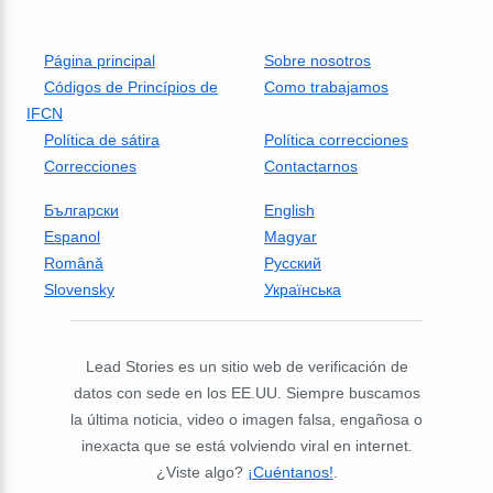
Página principal
Sobre nosotros
Códigos de Princípios de
Como trabajamos
IFCN
Política de sátira
Política correcciones
Correcciones
Contactarnos
Български
English
Espanol
Magyar
Română
Русский
Slovensky
Українська
Lead Stories es un sitio web de verificación de
datos con sede en los EE.UU. Siempre buscamos
la última noticia, video o imagen falsa, engañosa o
inexacta que se está volviendo viral en internet.
¿Viste algo?
¡Cuéntanos!
.