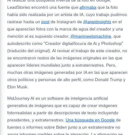
Al realizar una búsqueda inversa de la foto en Google,
LeadStories encontró una fuente que
afirmaba
que la foto
había sido realizada por un artista de IA, cuyo trabajo pudimos
rastrear hasta un
post
de Instagram de
@aigptinsights
en el
que aparecían fotos con la marca de agua del creador y una
mención al es supuesto creador,
@manmeetsmachine
, que
autodescrito como "Creador digital/locura de Ai y Photoshop"
(traducido del original). Al revisar el trabajo de este creador, no
se encontraron restos de las imágenes originales en las que
aparecen líderes mundiales junto a extraterrestres. Pero,
muchas otras imágenes generadas por IA en las que aparecen
otros políticos y personas de alto perfil, como Donald Trump y
Elon Musk.
MidJourney AI es un software de inteligencia artificial
generativa de imágenes que es capaz de crear imágenes
fotorrealistas a partir de descripciones de texto incluyendo
presidentes, y extraterrestres.
Una búsqueda en Google
de
fuentes o informes sobre Biden junto a un extraterrestre no
arroja informes creíbles sobre la alegación. La afirmación se