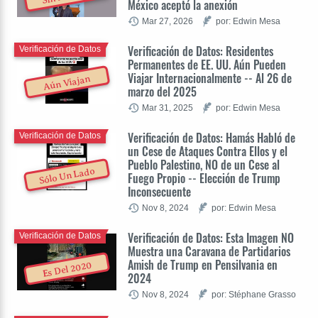
México aceptó la anexión
Mar 27, 2026
por: Edwin Mesa
Verificación de Datos: Residentes
Verificación de Datos
Permanentes de EE. UU. Aún Pueden
Viajar Internacionalmente -- Al 26 de
Aún Viajan
marzo del 2025
Mar 31, 2025
por: Edwin Mesa
Verificación de Datos: Hamás Habló de
Verificación de Datos
un Cese de Ataques Contra Ellos y el
Pueblo Palestino, NO de un Cese al
Sólo Un Lado
Fuego Propio -- Elección de Trump
Inconsecuente
Nov 8, 2024
por: Edwin Mesa
Verificación de Datos: Esta Imagen NO
Verificación de Datos
Muestra una Caravana de Partidarios
Amish de Trump en Pensilvania en
Es Del 2020
2024
Nov 8, 2024
por: Stéphane Grasso