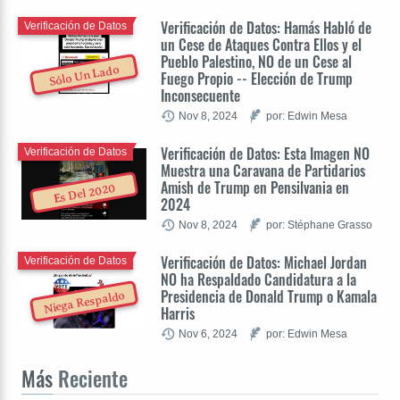
Verificación de Datos: Hamás Habló de
Verificación de Datos
un Cese de Ataques Contra Ellos y el
Pueblo Palestino, NO de un Cese al
Sólo Un Lado
Fuego Propio -- Elección de Trump
Inconsecuente
Nov 8, 2024
por: Edwin Mesa
Verificación de Datos: Esta Imagen NO
Verificación de Datos
Muestra una Caravana de Partidarios
Amish de Trump en Pensilvania en
Es Del 2020
2024
Nov 8, 2024
por: Stéphane Grasso
Verificación de Datos: Michael Jordan
Verificación de Datos
NO ha Respaldado Candidatura a la
Presidencia de Donald Trump o Kamala
Niega Respaldo
Harris
Nov 6, 2024
por: Edwin Mesa
Más
Reciente