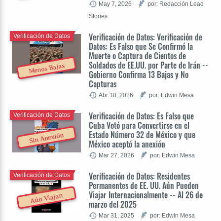
May 7, 2026
por: Redacción Lead
Stories
Verificación de Datos: Verificación de
Verificación de Datos
Datos: Es Falso que Se Confirmó la
Muerte o Captura de Cientos de
Soldados de EE.UU. por Parte de Irán --
Menos Bajas
Gobierno Confirma 13 Bajas y No
Capturas
Abr 10, 2026
por: Edwin Mesa
Verificación de Datos: Es Falso que
Verificación de Datos
Cuba Votó para Convertirse en el
Estado Número 32 de México y que
Sin Anexión
México aceptó la anexión
Mar 27, 2026
por: Edwin Mesa
Verificación de Datos: Residentes
Verificación de Datos
Permanentes de EE. UU. Aún Pueden
Viajar Internacionalmente -- Al 26 de
Aún Viajan
marzo del 2025
Mar 31, 2025
por: Edwin Mesa