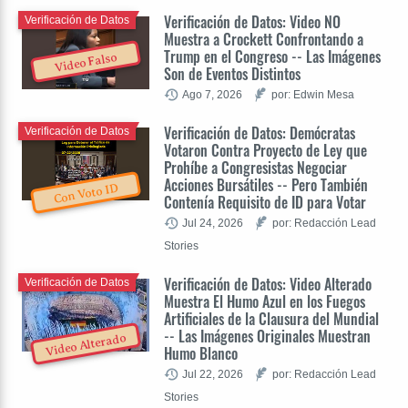
Verificación de Datos: Video NO
Verificación de Datos
Muestra a Crockett Confrontando a
Trump en el Congreso -- Las Imágenes
Video Falso
Son de Eventos Distintos
Ago 7, 2026
por: Edwin Mesa
Verificación de Datos: Demócratas
Verificación de Datos
Votaron Contra Proyecto de Ley que
Prohíbe a Congresistas Negociar
Acciones Bursátiles -- Pero También
Con Voto ID
Contenía Requisito de ID para Votar
Jul 24, 2026
por: Redacción Lead
Stories
Verificación de Datos: Video Alterado
Verificación de Datos
Muestra El Humo Azul en los Fuegos
Artificiales de la Clausura del Mundial
-- Las Imágenes Originales Muestran
Video Alterado
Humo Blanco
Jul 22, 2026
por: Redacción Lead
Stories