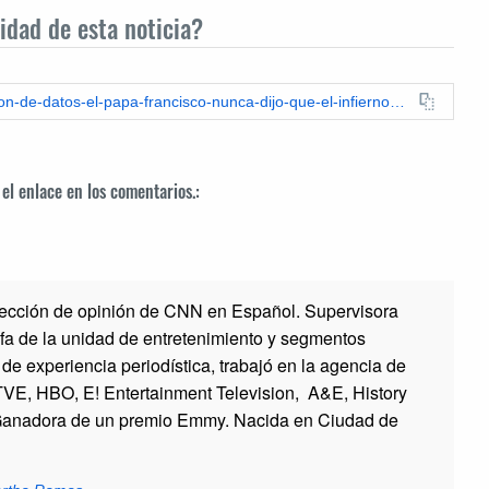
idad de esta noticia?
https://espanol.leadstories.com/fact-check/2024/11/verificacion-de-datos-el-papa-francisco-nunca-dijo-que-el-infierno-no-exista.html
 el enlace en los comentarios.:
sección de opinión de CNN en Español. Supervisora
efa de la unidad de entretenimiento y segmentos
e experiencia periodística, trabajó en la agencia de
 TVE, HBO, E! Entertainment Television, A&E, History
. Ganadora de un premio Emmy. Nacida en Ciudad de