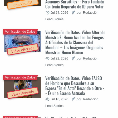
Acciones Bursátiles -- Pero También
Con Voto ID
Contenía Requisito de ID para Votar
Jul 24, 2026
por: Redacción
Lead Stories
Verificación de Datos: Video Alterado
Verificación de Datos
Muestra El Humo Azul en los Fuegos
Artificiales de la Clausura del
Mundial -- Las Imágenes Originales
Video Alterado
Muestran Humo Blanco
Jul 22, 2026
por: Redacción
Lead Stories
Verificación de Datos: Video FALSO
Verificación de Datos
de Hombre que Descubre a su
Esposa "En el Acto" Besando a Otro -
Video Actuado
- Es una Escena Actuada
Jul 16, 2026
por: Redacción
Lead Stories