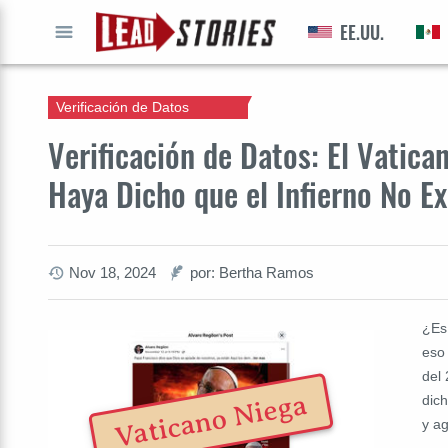
EE.UU.
IR A
Verificación de Datos
Verificación de Datos: El Vatica
Haya Dicho que el Infierno No Ex
Nov 18, 2024
por: Bertha Ramos
¿Es 
eso
del
Vaticano Niega
dic
y a