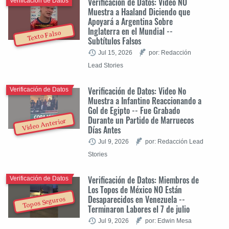
Verificación de Datos: Video NO
Verificación de Datos
Muestra a Haaland Diciendo que
Apoyará a Argentina Sobre
Inglaterra en el Mundial --
Texto Falso
Subtítulos Falsos
Jul 15, 2026
por: Redacción
Lead Stories
Verificación de Datos: Video No
Verificación de Datos
Muestra a Infantino Reaccionando a
Gol de Egipto -- Fue Grabado
Durante un Partido de Marruecos
Video Anterior
Días Antes
Jul 9, 2026
por: Redacción Lead
Stories
Verificación de Datos: Miembros de
Verificación de Datos
Los Topos de México NO Están
Desaparecidos en Venezuela --
Topos Seguros
Terminaron Labores el 7 de julio
Jul 9, 2026
por: Edwin Mesa