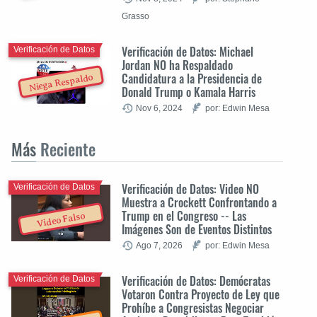
Grasso
Verificación de Datos: Michael
Verificación de Datos
Jordan NO ha Respaldado
Candidatura a la Presidencia de
Niega Respaldo
Donald Trump o Kamala Harris
Nov 6, 2024
por: Edwin Mesa
Más
Reciente
Verificación de Datos: Video NO
Verificación de Datos
Muestra a Crockett Confrontando a
Trump en el Congreso -- Las
Video Falso
Imágenes Son de Eventos Distintos
Ago 7, 2026
por: Edwin Mesa
Verificación de Datos: Demócratas
Verificación de Datos
Votaron Contra Proyecto de Ley que
Prohíbe a Congresistas Negociar