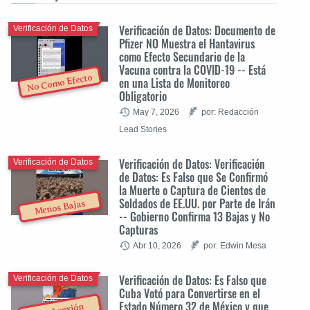
Verificación de Datos: Documento de
Verificación de Datos
Pfizer NO Muestra el Hantavirus
como Efecto Secundario de la
Vacuna contra la COVID-19 -- Está
No Como Efecto
en una Lista de Monitoreo
Obligatorio
May 7, 2026
por: Redacción
Lead Stories
Verificación de Datos: Verificación
Verificación de Datos
de Datos: Es Falso que Se Confirmó
la Muerte o Captura de Cientos de
Soldados de EE.UU. por Parte de Irán
Menos Bajas
-- Gobierno Confirma 13 Bajas y No
Capturas
Abr 10, 2026
por: Edwin Mesa
Verificación de Datos: Es Falso que
Verificación de Datos
Cuba Votó para Convertirse en el
Estado Número 32 de México y que