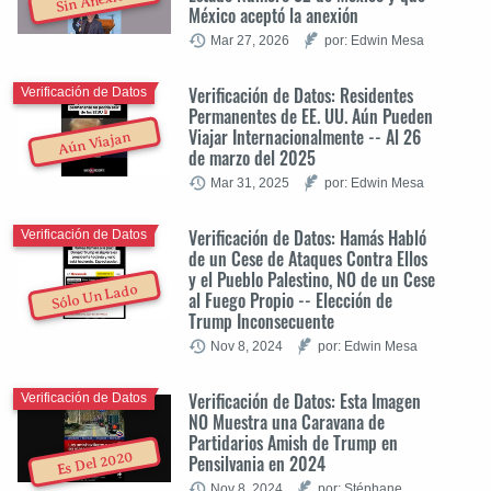
Sin Anexión
México aceptó la anexión
Mar 27, 2026
por: Edwin Mesa
Verificación de Datos: Residentes
Verificación de Datos
Permanentes de EE. UU. Aún Pueden
Viajar Internacionalmente -- Al 26
Aún Viajan
de marzo del 2025
Mar 31, 2025
por: Edwin Mesa
Verificación de Datos: Hamás Habló
Verificación de Datos
de un Cese de Ataques Contra Ellos
y el Pueblo Palestino, NO de un Cese
Sólo Un Lado
al Fuego Propio -- Elección de
Trump Inconsecuente
Nov 8, 2024
por: Edwin Mesa
Verificación de Datos: Esta Imagen
Verificación de Datos
NO Muestra una Caravana de
Partidarios Amish de Trump en
Es Del 2020
Pensilvania en 2024
Nov 8, 2024
por: Stéphane