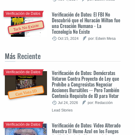
Verificación de Datos: El FBI No
Verificación de Datos
Descubrió que el Huracán Milton fue
una Creación Humana - La
Tech No Existe
Tecnología No Existe
Oct 15, 2024
por: Edwin Mesa
Más
Reciente
Verificación de Datos: Demócratas
Verificación de Datos
Votaron Contra Proyecto de Ley que
Prohíbe a Congresistas Negociar
Acciones Bursátiles -- Pero También
Con Voto ID
Contenía Requisito de ID para Votar
Jul 24, 2026
por: Redacción
Lead Stories
Verificación de Datos: Video Alterado
Verificación de Datos
Muestra El Humo Azul en los Fuegos