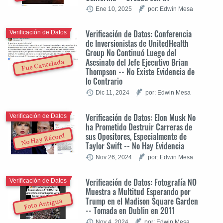
Ene 10, 2025
por: Edwin Mesa
Verificación de Datos: Conferencia
Verificación de Datos
de Inversionistas de UnitedHealth
Group No Continuó Luego del
Asesinato del Jefe Ejecutivo Brian
Fue Cancelada
Thompson -- No Existe Evidencia de
lo Contrario
Dic 11, 2024
por: Edwin Mesa
Verificación de Datos: Elon Musk No
Verificación de Datos
ha Prometido Destruir Carreras de
sus Opositores, Especialmente de
No Hay Récord
Taylor Swift -- No Hay Evidencia
Nov 26, 2024
por: Edwin Mesa
Verificación de Datos: Fotografía NO
Verificación de Datos
Muestra a Multitud Esperando por
Trump en el Madison Square Garden
Foto Antigua
-- Tomada en Dublin en 2011
Nov 4, 2024
por: Edwin Mesa