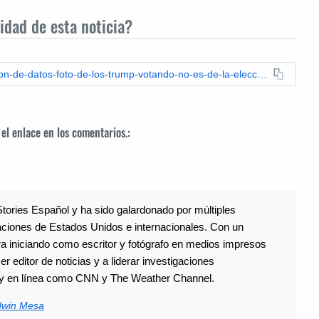
idad de esta noticia?
https://espanol.leadstories.com/fact-check/2024/11/verificacion-de-datos-foto-de-los-trump-votando-no-es-de-la-eleccion-de-noviembre-2024.html
 el enlace en los comentarios.:
tories Español y ha sido galardonado por múltiples
gaciones de Estados Unidos e internacionales. Con un
a iniciando como escritor y fotógrafo en medios impresos
r editor de noticias y a liderar investigaciones
s y en línea como CNN y The Weather Channel.
dwin Mesa