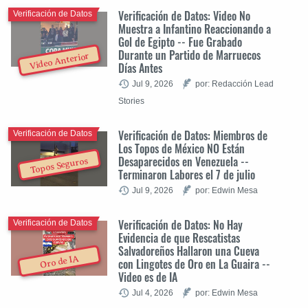
Verificación de Datos: Video No
Verificación de Datos
Muestra a Infantino Reaccionando a
Gol de Egipto -- Fue Grabado
Durante un Partido de Marruecos
Video Anterior
Días Antes
Jul 9, 2026
por: Redacción Lead
Stories
Verificación de Datos: Miembros de
Verificación de Datos
Los Topos de México NO Están
Desaparecidos en Venezuela --
Topos Seguros
Terminaron Labores el 7 de julio
Jul 9, 2026
por: Edwin Mesa
Verificación de Datos: No Hay
Verificación de Datos
Evidencia de que Rescatistas
Salvadoreños Hallaron una Cueva
Oro de IA
con Lingotes de Oro en La Guaira --
Video es de IA
Jul 4, 2026
por: Edwin Mesa