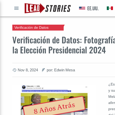
EE.UU.
IR A
Verificación de Datos
Verificación de Datos: Fotograf
la Elección Presidencial 2024
Nov 8, 2024
por: Edwin Mesa
¿Es
y s
Mel
afi
8 Años Atrás
pre
del 