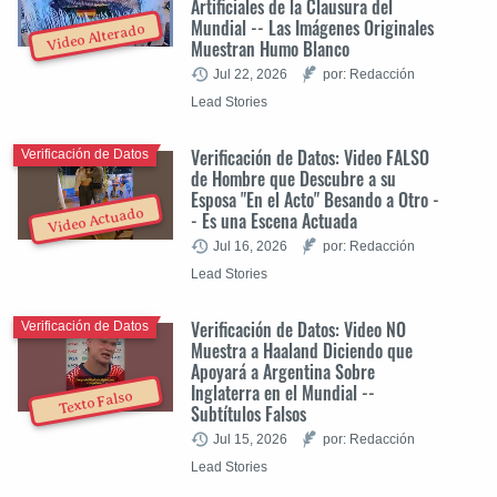
Artificiales de la Clausura del
Mundial -- Las Imágenes Originales
Video Alterado
Muestran Humo Blanco
Jul 22, 2026
por: Redacción
Lead Stories
Verificación de Datos: Video FALSO
Verificación de Datos
de Hombre que Descubre a su
Esposa "En el Acto" Besando a Otro -
Video Actuado
- Es una Escena Actuada
Jul 16, 2026
por: Redacción
Lead Stories
Verificación de Datos: Video NO
Verificación de Datos
Muestra a Haaland Diciendo que
Apoyará a Argentina Sobre
Inglaterra en el Mundial --
Texto Falso
Subtítulos Falsos
Jul 15, 2026
por: Redacción
Lead Stories