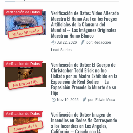
Verificación de Datos: Video Alterado
Verificación de Datos
Muestra El Humo Azul en los Fuegos
Artificiales de la Clausura del
Mundial -- Las Imágenes Originales
Video Alterado
Muestran Humo Blanco
Jul 22, 2026
por: Redacción
Lead Stories
Verificación de Datos: El Cuerpo de
Verificación de Datos
Christopher Todd Erick no fue
Hallado por su Madre Exhibido en la
Exposición de Real Bodies -- La
No Era Su Hijo
Exposición Precede la Muerte de su
Hijo
Nov 19, 2025
por: Edwin Mesa
Verificación de Datos: Imagen de
Verificación de Datos
Incendios en Redes No Corresponde
a los Incendios en Los Angeles,
Imagen de IA
California -- Creada con IA