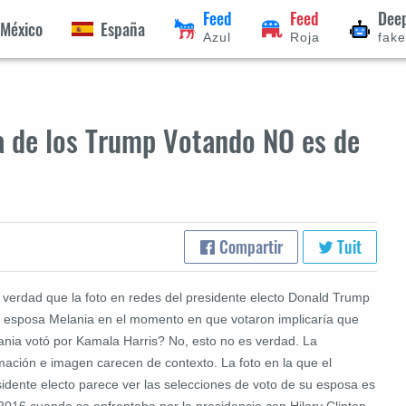
Feed
Feed
Dee
México
España
Azul
Roja
fak
ía de los Trump Votando NO es de
Compartir
Tuit
 verdad que la foto en redes del presidente electo Donald Trump
u esposa Melania en el momento en que votaron implicaría que
ania votó por Kamala Harris? No, esto no es verdad. La
rmación e imagen carecen de contexto. La foto en la que el
sidente electo parece ver las selecciones de voto de su esposa es
2016 cuando se enfrentaba por la presidencia con Hilary Clinton,