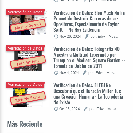
Dic 11, 2024
por: Edwin Mesa
Verificación de Datos: Elon Musk No ha
Verificación de Datos
Prometido Destruir Carreras de sus
Opositores, Especialmente de Taylor
No Hay Récord
Swift -- No Hay Evidencia
Nov 26, 2024
por: Edwin Mesa
Verificación de Datos: Fotografía NO
Verificación de Datos
Muestra a Multitud Esperando por
Trump en el Madison Square Garden --
Foto Antigua
Tomada en Dublin en 2011
Nov 4, 2024
por: Edwin Mesa
Verificación de Datos: El FBI No
Verificación de Datos
Descubrió que el Huracán Milton fue
una Creación Humana - La Tecnología
Tech No Existe
No Existe
Oct 15, 2024
por: Edwin Mesa
Más
Reciente