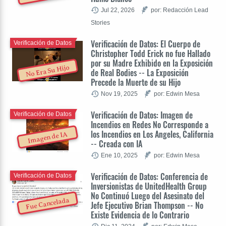
Jul 22, 2026
por: Redacción Lead
Stories
Verificación de Datos: El Cuerpo de
Verificación de Datos
Christopher Todd Erick no fue Hallado
por su Madre Exhibido en la Exposición
No Era Su Hijo
de Real Bodies -- La Exposición
Precede la Muerte de su Hijo
Nov 19, 2025
por: Edwin Mesa
Verificación de Datos: Imagen de
Verificación de Datos
Incendios en Redes No Corresponde a
los Incendios en Los Angeles, California
Imagen de IA
-- Creada con IA
Ene 10, 2025
por: Edwin Mesa
Verificación de Datos: Conferencia de
Verificación de Datos
Inversionistas de UnitedHealth Group
No Continuó Luego del Asesinato del
Fue Cancelada
Jefe Ejecutivo Brian Thompson -- No
Existe Evidencia de lo Contrario