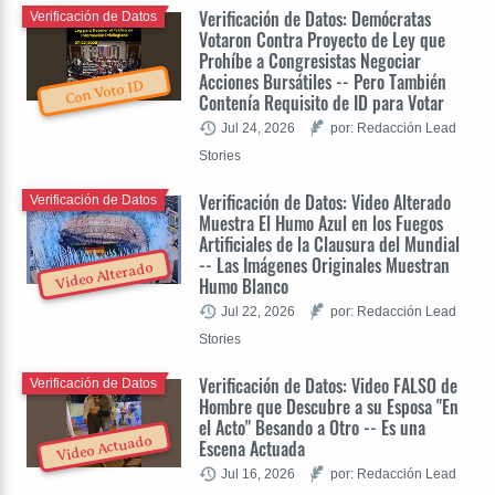
Verificación de Datos: Demócratas
Verificación de Datos
Votaron Contra Proyecto de Ley que
Prohíbe a Congresistas Negociar
Acciones Bursátiles -- Pero También
Con Voto ID
Contenía Requisito de ID para Votar
Jul 24, 2026
por: Redacción Lead
Stories
Verificación de Datos: Video Alterado
Verificación de Datos
Muestra El Humo Azul en los Fuegos
Artificiales de la Clausura del Mundial
-- Las Imágenes Originales Muestran
Video Alterado
Humo Blanco
Jul 22, 2026
por: Redacción Lead
Stories
Verificación de Datos: Video FALSO de
Verificación de Datos
Hombre que Descubre a su Esposa "En
el Acto" Besando a Otro -- Es una
Video Actuado
Escena Actuada
Jul 16, 2026
por: Redacción Lead