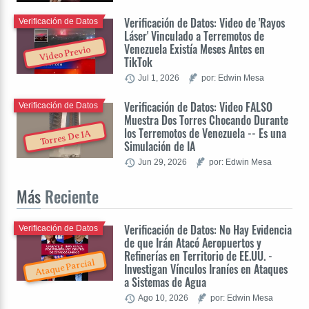
Verificación de Datos: Video de 'Rayos
Verificación de Datos
Láser' Vinculado a Terremotos de
Venezuela Existía Meses Antes en
Video Previo
TikTok
Jul 1, 2026
por: Edwin Mesa
Verificación de Datos: Video FALSO
Verificación de Datos
Muestra Dos Torres Chocando Durante
los Terremotos de Venezuela -- Es una
Torres De IA
Simulación de IA
Jun 29, 2026
por: Edwin Mesa
Más
Reciente
Verificación de Datos: No Hay Evidencia
Verificación de Datos
de que Irán Atacó Aeropuertos y
Refinerías en Territorio de EE.UU. -
Ataque Parcial
Investigan Vínculos Iraníes en Ataques
a Sistemas de Agua
Ago 10, 2026
por: Edwin Mesa