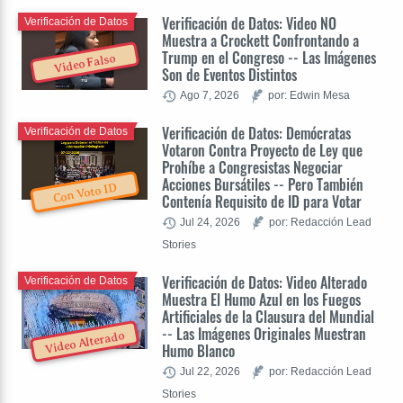
Verificación de Datos: Video NO
Verificación de Datos
Muestra a Crockett Confrontando a
Trump en el Congreso -- Las Imágenes
Video Falso
Son de Eventos Distintos
Ago 7, 2026
por: Edwin Mesa
Verificación de Datos: Demócratas
Verificación de Datos
Votaron Contra Proyecto de Ley que
Prohíbe a Congresistas Negociar
Acciones Bursátiles -- Pero También
Con Voto ID
Contenía Requisito de ID para Votar
Jul 24, 2026
por: Redacción Lead
Stories
Verificación de Datos: Video Alterado
Verificación de Datos
Muestra El Humo Azul en los Fuegos
Artificiales de la Clausura del Mundial
-- Las Imágenes Originales Muestran
Video Alterado
Humo Blanco
Jul 22, 2026
por: Redacción Lead
Stories