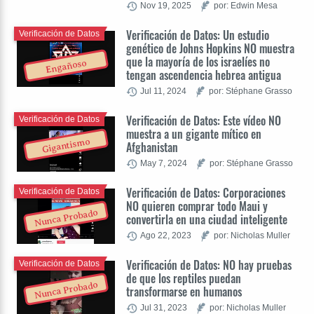
Nov 19, 2025
por: Edwin Mesa
Verificación de Datos: Un estudio
Verificación de Datos
genético de Johns Hopkins NO muestra
que la mayoría de los israelíes no
Engañoso
tengan ascendencia hebrea antigua
Jul 11, 2024
por: Stéphane Grasso
Verificación de Datos: Este vídeo NO
Verificación de Datos
muestra a un gigante mítico en
Gigantismo
Afghanistan
May 7, 2024
por: Stéphane Grasso
Verificación de Datos: Corporaciones
Verificación de Datos
NO quieren comprar todo Maui y
Nunca Probado
convertirla en una ciudad inteligente
Ago 22, 2023
por: Nicholas Muller
Verificación de Datos: NO hay pruebas
Verificación de Datos
de que los reptiles puedan
Nunca Probado
transformarse en humanos
Jul 31, 2023
por: Nicholas Muller