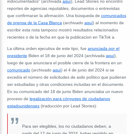
indocumentados" (archivada
aquí
), Lead Stories no encontró
reportes de agencias reputables, documentos o entrevistas
que confirmaran la afirmación. Una búsqueda de
comunicados
de prensa de la Casa Blanca
(archivado
aquí
) al momento de
escribir esta nota tampoco mostró resultados relacionados
recientes o de la fecha en que la publicacion en TikTok a.
La última orden ejecutiva de este tipo, fue
anunciada por el
presidente
Biden el 18 de junio del 2024 (archivada
aquí
),
luego de que anunciara el posible cierre de la frontera
en un
comunicado
(archivado
aquí
)
el 4 de junio del 2024 si se
excedía el número de solicitudes de asilo político que pudieran
ser estudiadas y otras condiciones incluidas en el documento.
En su comunicado del 18 de junio Biden anunciaba un nuevo
proceso de
legalización para cónyuges de ciudadanos
estadounidenses
(traducción por Lead Stories):
Para ser elegibles, los no ciudadanos deben, a
partir del 17 de junio de 2024, haber residido en