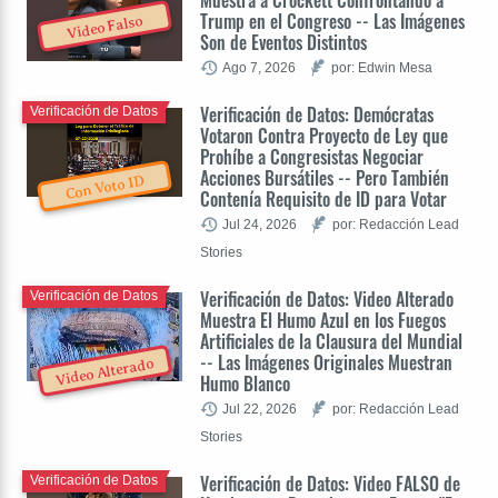
Trump en el Congreso -- Las Imágenes
Video Falso
Son de Eventos Distintos
Ago 7, 2026
por: Edwin Mesa
Verificación de Datos: Demócratas
Verificación de Datos
Votaron Contra Proyecto de Ley que
Prohíbe a Congresistas Negociar
Acciones Bursátiles -- Pero También
Con Voto ID
Contenía Requisito de ID para Votar
Jul 24, 2026
por: Redacción Lead
Stories
Verificación de Datos: Video Alterado
Verificación de Datos
Muestra El Humo Azul en los Fuegos
Artificiales de la Clausura del Mundial
-- Las Imágenes Originales Muestran
Video Alterado
Humo Blanco
Jul 22, 2026
por: Redacción Lead
Stories
Verificación de Datos: Video FALSO de
Verificación de Datos