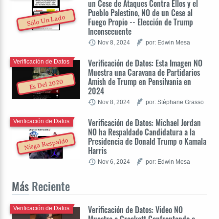
un Cese de Ataques Contra Ellos y el
Pueblo Palestino, NO de un Cese al
Sólo Un Lado
Fuego Propio -- Elección de Trump
Inconsecuente
Nov 8, 2024
por: Edwin Mesa
Verificación de Datos: Esta Imagen NO
Verificación de Datos
Muestra una Caravana de Partidarios
Amish de Trump en Pensilvania en
Es Del 2020
2024
Nov 8, 2024
por: Stéphane Grasso
Verificación de Datos: Michael Jordan
Verificación de Datos
NO ha Respaldado Candidatura a la
Presidencia de Donald Trump o Kamala
Niega Respaldo
Harris
Nov 6, 2024
por: Edwin Mesa
Más
Reciente
Verificación de Datos: Video NO
Verificación de Datos
Muestra a Crockett Confrontando a