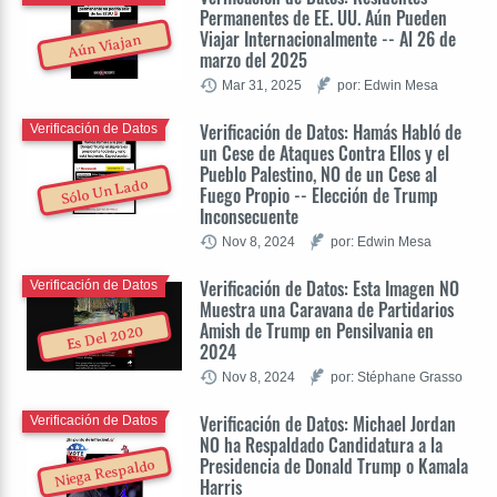
Permanentes de EE. UU. Aún Pueden
Viajar Internacionalmente -- Al 26 de
Aún Viajan
marzo del 2025
Mar 31, 2025
por: Edwin Mesa
Verificación de Datos: Hamás Habló de
Verificación de Datos
un Cese de Ataques Contra Ellos y el
Pueblo Palestino, NO de un Cese al
Sólo Un Lado
Fuego Propio -- Elección de Trump
Inconsecuente
Nov 8, 2024
por: Edwin Mesa
Verificación de Datos: Esta Imagen NO
Verificación de Datos
Muestra una Caravana de Partidarios
Amish de Trump en Pensilvania en
Es Del 2020
2024
Nov 8, 2024
por: Stéphane Grasso
Verificación de Datos: Michael Jordan
Verificación de Datos
NO ha Respaldado Candidatura a la
Presidencia de Donald Trump o Kamala
Niega Respaldo
Harris