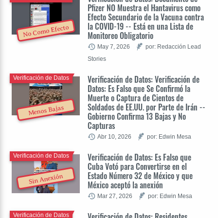
Pfizer NO Muestra el Hantavirus como
Efecto Secundario de la Vacuna contra
la COVID-19 -- Está en una Lista de
No Como Efecto
Monitoreo Obligatorio
May 7, 2026
por: Redacción Lead
Stories
Verificación de Datos: Verificación de
Verificación de Datos
Datos: Es Falso que Se Confirmó la
Muerte o Captura de Cientos de
Soldados de EE.UU. por Parte de Irán --
Menos Bajas
Gobierno Confirma 13 Bajas y No
Capturas
Abr 10, 2026
por: Edwin Mesa
Verificación de Datos: Es Falso que
Verificación de Datos
Cuba Votó para Convertirse en el
Estado Número 32 de México y que
Sin Anexión
México aceptó la anexión
Mar 27, 2026
por: Edwin Mesa
Verificación de Datos: Residentes
Verificación de Datos