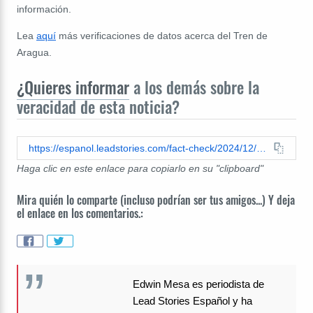
información.
Lea
aquí
más verificaciones de datos acerca del Tren de
Aragua.
¿Quieres informar
a los demás sobre la
veracidad de esta noticia?
https://espanol.leadstories.com/fact-check/2024/12/verificacion-de-datos-miembro-del-tren-de-aragua-arrestado-no-en-patio-de-trump.html
Haga clic en este enlace para copiarlo en su "clipboard"
Mira quién lo comparte (incluso podrían ser tus amigos...) Y deja
el enlace en los comentarios.:
Edwin Mesa es periodista de
Lead Stories Español y ha