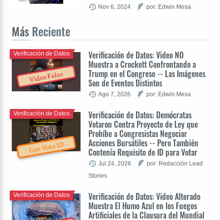
Nov 6, 2024
por: Edwin Mesa
Más
Reciente
Verificación de Datos: Video NO
Verificación de Datos
Muestra a Crockett Confrontando a
Trump en el Congreso -- Las Imágenes
Video Falso
Son de Eventos Distintos
Ago 7, 2026
por: Edwin Mesa
Verificación de Datos: Demócratas
Verificación de Datos
Votaron Contra Proyecto de Ley que
Prohíbe a Congresistas Negociar
Acciones Bursátiles -- Pero También
Con Voto ID
Contenía Requisito de ID para Votar
Jul 24, 2026
por: Redacción Lead
Stories
Verificación de Datos: Video Alterado
Verificación de Datos
Muestra El Humo Azul en los Fuegos
Artificiales de la Clausura del Mundial