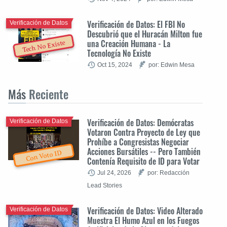
Verificación de Datos: El FBI No
Verificación de Datos
Descubrió que el Huracán Milton fue
una Creación Humana - La
Tech No Existe
Tecnología No Existe
Oct 15, 2024
por: Edwin Mesa
Más
Reciente
Verificación de Datos: Demócratas
Verificación de Datos
Votaron Contra Proyecto de Ley que
Prohíbe a Congresistas Negociar
Acciones Bursátiles -- Pero También
Con Voto ID
Contenía Requisito de ID para Votar
Jul 24, 2026
por: Redacción
Lead Stories
Verificación de Datos: Video Alterado
Verificación de Datos
Muestra El Humo Azul en los Fuegos