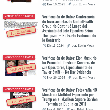
Ene 10, 2025
por: Edwin Mesa
Verificación de Datos: Conferencia
Verificación de Datos
de Inversionistas de UnitedHealth
Group No Continuó Luego del
Asesinato del Jefe Ejecutivo Brian
Fue Cancelada
Thompson -- No Existe Evidencia de
lo Contrario
Dic 11, 2024
por: Edwin Mesa
Verificación de Datos: Elon Musk No
Verificación de Datos
ha Prometido Destruir Carreras de
sus Opositores, Especialmente de
No Hay Récord
Taylor Swift -- No Hay Evidencia
Nov 26, 2024
por: Edwin Mesa
Verificación de Datos: Fotografía NO
Verificación de Datos
Muestra a Multitud Esperando por
Trump en el Madison Square Garden
Foto Antigua
-- Tomada en Dublin en 2011
Nov 4, 2024
por: Edwin Mesa