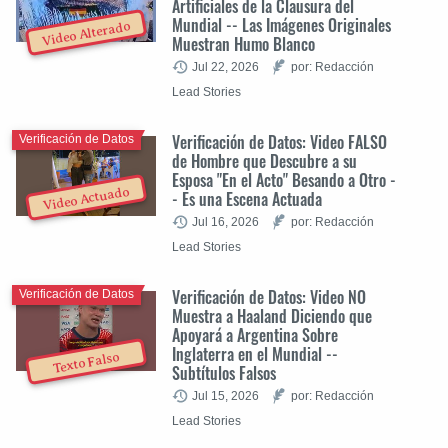
Artificiales de la Clausura del
Mundial -- Las Imágenes Originales
Video Alterado
Muestran Humo Blanco
Jul 22, 2026
por: Redacción
Lead Stories
Verificación de Datos: Video FALSO
Verificación de Datos
de Hombre que Descubre a su
Esposa "En el Acto" Besando a Otro -
Video Actuado
- Es una Escena Actuada
Jul 16, 2026
por: Redacción
Lead Stories
Verificación de Datos: Video NO
Verificación de Datos
Muestra a Haaland Diciendo que
Apoyará a Argentina Sobre
Inglaterra en el Mundial --
Texto Falso
Subtítulos Falsos
Jul 15, 2026
por: Redacción
Lead Stories