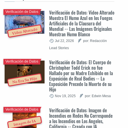
Verificación de Datos: Video Alterado
Verificación de Datos
Muestra El Humo Azul en los Fuegos
Artificiales de la Clausura del
Mundial -- Las Imágenes Originales
Video Alterado
Muestran Humo Blanco
Jul 22, 2026
por: Redacción
Lead Stories
Verificación de Datos: El Cuerpo de
Verificación de Datos
Christopher Todd Erick no fue
Hallado por su Madre Exhibido en la
Exposición de Real Bodies -- La
No Era Su Hijo
Exposición Precede la Muerte de su
Hijo
Nov 19, 2025
por: Edwin Mesa
Verificación de Datos: Imagen de
Verificación de Datos
Incendios en Redes No Corresponde
a los Incendios en Los Angeles,
Imagen de IA
California -- Creada con IA