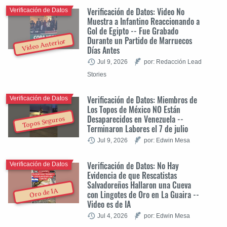
Verificación de Datos: Video No
Verificación de Datos
Muestra a Infantino Reaccionando a
Gol de Egipto -- Fue Grabado
Durante un Partido de Marruecos
Video Anterior
Días Antes
Jul 9, 2026
por: Redacción Lead
Stories
Verificación de Datos: Miembros de
Verificación de Datos
Los Topos de México NO Están
Desaparecidos en Venezuela --
Topos Seguros
Terminaron Labores el 7 de julio
Jul 9, 2026
por: Edwin Mesa
Verificación de Datos: No Hay
Verificación de Datos
Evidencia de que Rescatistas
Salvadoreños Hallaron una Cueva
Oro de IA
con Lingotes de Oro en La Guaira --
Video es de IA
Jul 4, 2026
por: Edwin Mesa