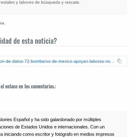
estales y labores de búsqueda y rescate.
ia.
idad de esta noticia?
https://espanol.leadstories.com/fact-check/2025/01/verificacion-de-datos-72-bomberos-de-mexico-apoyan-labores-no-100.html
 el enlace en los comentarios.:
tories Español y ha sido galardonado por múltiples
gaciones de Estados Unidos e internacionales. Con un
a iniciando como escritor y fotógrafo en medios impresos