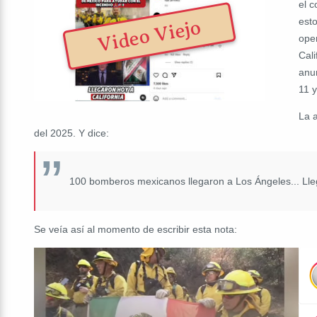
el 
esto
Video Viejo
oper
Cali
anu
11 
La 
del 2025. Y dice:
100 bomberos mexicanos llegaron a Los Ángeles... Lle
Se veía así al momento de escribir esta nota: