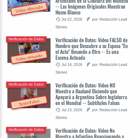
Artificiales de la Clausura del Mundial
-- Las Imágenes Originales Muestran
Video Alterado
Humo Blanco
Jul 22, 2026
por: Redacción Lead
Stories
Verificación de Datos: Video FALSO de
Verificación de Datos
Hombre que Descubre a su Esposa "En
el Acto" Besando a Otro -- Es una
Video Actuado
Escena Actuada
Jul 16, 2026
por: Redacción Lead
Stories
Verificación de Datos: Video NO
Verificación de Datos
Muestra a Haaland Diciendo que
Apoyará a Argentina Sobre Inglaterra
Texto Falso
en el Mundial -- Subtítulos Falsos
Jul 15, 2026
por: Redacción Lead
Stories
Verificación de Datos: Video No
Verificación de Datos
Muestra a Infantino Reaccionando a