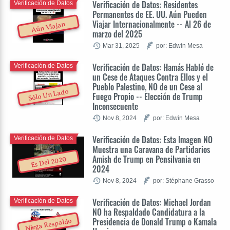
Verificación de Datos: Residentes
Verificación de Datos
Permanentes de EE. UU. Aún Pueden
Viajar Internacionalmente -- Al 26 de
Aún Viajan
marzo del 2025
Mar 31, 2025
por: Edwin Mesa
Verificación de Datos: Hamás Habló de
Verificación de Datos
un Cese de Ataques Contra Ellos y el
Pueblo Palestino, NO de un Cese al
Sólo Un Lado
Fuego Propio -- Elección de Trump
Inconsecuente
Nov 8, 2024
por: Edwin Mesa
Verificación de Datos: Esta Imagen NO
Verificación de Datos
Muestra una Caravana de Partidarios
Amish de Trump en Pensilvania en
Es Del 2020
2024
Nov 8, 2024
por: Stéphane Grasso
Verificación de Datos: Michael Jordan
Verificación de Datos
NO ha Respaldado Candidatura a la
Presidencia de Donald Trump o Kamala
Niega Respaldo