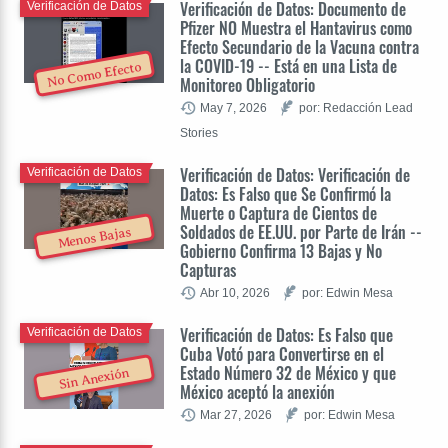
Verificación de Datos: Documento de
Verificación de Datos
Pfizer NO Muestra el Hantavirus como
Efecto Secundario de la Vacuna contra
la COVID-19 -- Está en una Lista de
No Como Efecto
Monitoreo Obligatorio
May 7, 2026
por: Redacción Lead
Stories
Verificación de Datos: Verificación de
Verificación de Datos
Datos: Es Falso que Se Confirmó la
Muerte o Captura de Cientos de
Soldados de EE.UU. por Parte de Irán --
Menos Bajas
Gobierno Confirma 13 Bajas y No
Capturas
Abr 10, 2026
por: Edwin Mesa
Verificación de Datos: Es Falso que
Verificación de Datos
Cuba Votó para Convertirse en el
Estado Número 32 de México y que
Sin Anexión
México aceptó la anexión
Mar 27, 2026
por: Edwin Mesa