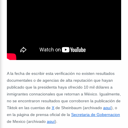
A la fecha de escribir esta verificación no existen resultados
documentales o de agencias de alta reputación que hayan
publicado que la presidenta haya ofrecido 10 mil dólares a
inmigrantes connacionales que retornan a México. Igualmente,
no se encontraron resultados que corroboren la publicación de
Tiktok en las cuentas de
X
de Sheinbaum (archivado
aquí
), o
en la página de prensa oficial de la
Secretaria de Gobernacion
de Mexico (archivado
aquí
).