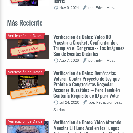
Harris
Nov 6, 2024
por: Edwin Mesa
Más
Reciente
Verificación de Datos: Video NO
Verificación de Datos
Muestra a Crockett Confrontando a
Trump en el Congreso -- Las Imágenes
Video Falso
Son de Eventos Distintos
Ago 7, 2026
por: Edwin Mesa
Verificación de Datos: Demócratas
Verificación de Datos
Votaron Contra Proyecto de Ley que
Prohíbe a Congresistas Negociar
Acciones Bursátiles -- Pero También
Con Voto ID
Contenía Requisito de ID para Votar
Jul 24, 2026
por: Redacción Lead
Stories
Verificación de Datos: Video Alterado
Verificación de Datos
Muestra El Humo Azul en los Fuegos