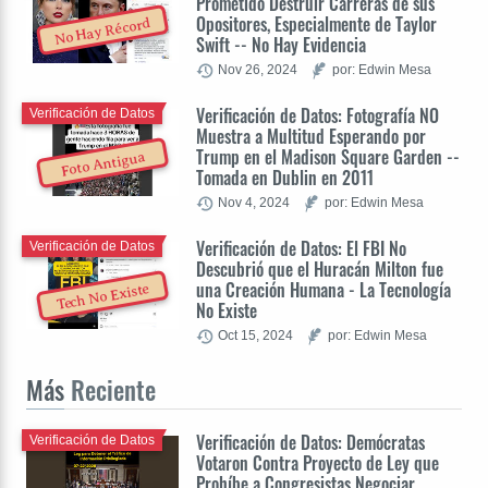
Prometido Destruir Carreras de sus
Opositores, Especialmente de Taylor
No Hay Récord
Swift -- No Hay Evidencia
Nov 26, 2024
por: Edwin Mesa
Verificación de Datos: Fotografía NO
Verificación de Datos
Muestra a Multitud Esperando por
Trump en el Madison Square Garden --
Foto Antigua
Tomada en Dublin en 2011
Nov 4, 2024
por: Edwin Mesa
Verificación de Datos: El FBI No
Verificación de Datos
Descubrió que el Huracán Milton fue
una Creación Humana - La Tecnología
Tech No Existe
No Existe
Oct 15, 2024
por: Edwin Mesa
Más
Reciente
Verificación de Datos: Demócratas
Verificación de Datos
Votaron Contra Proyecto de Ley que
Prohíbe a Congresistas Negociar