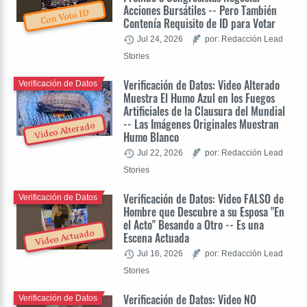
Acciones Bursátiles -- Pero También
Con Voto ID
Contenía Requisito de ID para Votar
Jul 24, 2026
por: Redacción Lead
Stories
Verificación de Datos: Video Alterado
Verificación de Datos
Muestra El Humo Azul en los Fuegos
Artificiales de la Clausura del Mundial
-- Las Imágenes Originales Muestran
Video Alterado
Humo Blanco
Jul 22, 2026
por: Redacción Lead
Stories
Verificación de Datos: Video FALSO de
Verificación de Datos
Hombre que Descubre a su Esposa "En
el Acto" Besando a Otro -- Es una
Video Actuado
Escena Actuada
Jul 16, 2026
por: Redacción Lead
Stories
Verificación de Datos: Video NO
Verificación de Datos