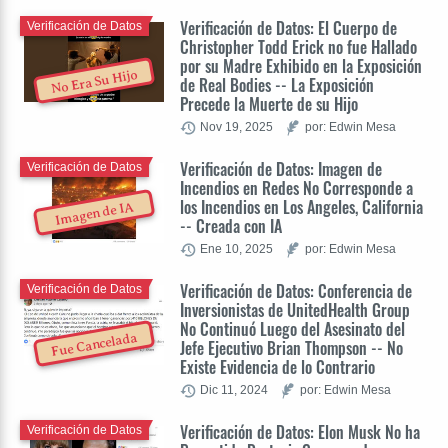
Verificación de Datos: El Cuerpo de
Verificación de Datos
Christopher Todd Erick no fue Hallado
por su Madre Exhibido en la Exposición
No Era Su Hijo
de Real Bodies -- La Exposición
Precede la Muerte de su Hijo
Nov 19, 2025
por: Edwin Mesa
Verificación de Datos: Imagen de
Verificación de Datos
Incendios en Redes No Corresponde a
los Incendios en Los Angeles, California
Imagen de IA
-- Creada con IA
Ene 10, 2025
por: Edwin Mesa
Verificación de Datos: Conferencia de
Verificación de Datos
Inversionistas de UnitedHealth Group
No Continuó Luego del Asesinato del
Fue Cancelada
Jefe Ejecutivo Brian Thompson -- No
Existe Evidencia de lo Contrario
Dic 11, 2024
por: Edwin Mesa
Verificación de Datos: Elon Musk No ha
Verificación de Datos