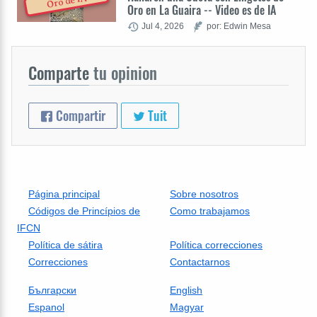
Oro de IA
Oro en La Guaira -- Video es de IA
Jul 4, 2026
por: Edwin Mesa
Comparte
tu opinion
Compartir
Tuit
Página principal
Sobre nosotros
Códigos de Princípios de
Como trabajamos
IFCN
Política de sátira
Política correcciones
Correcciones
Contactarnos
Български
English
Espanol
Magyar