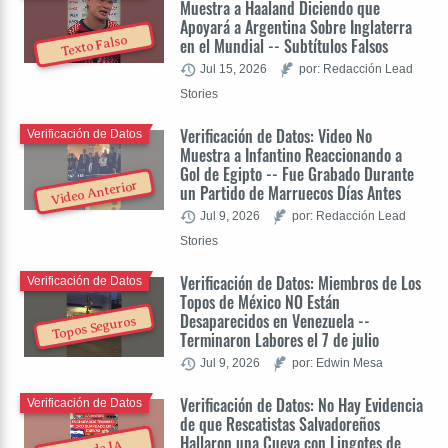
Muestra a Haaland Diciendo que
Apoyará a Argentina Sobre Inglaterra
Texto Falso
en el Mundial -- Subtítulos Falsos
Jul 15, 2026
por: Redacción Lead
Stories
Verificación de Datos: Video No
Verificación de Datos
Muestra a Infantino Reaccionando a
Gol de Egipto -- Fue Grabado Durante
Video Anterior
un Partido de Marruecos Días Antes
Jul 9, 2026
por: Redacción Lead
Stories
Verificación de Datos: Miembros de Los
Verificación de Datos
Topos de México NO Están
Desaparecidos en Venezuela --
Topos Seguros
Terminaron Labores el 7 de julio
Jul 9, 2026
por: Edwin Mesa
Verificación de Datos: No Hay Evidencia
Verificación de Datos
de que Rescatistas Salvadoreños
Hallaron una Cueva con Lingotes de