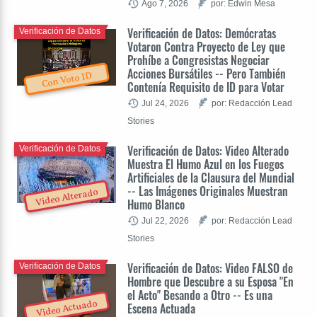
Ago 7, 2026
por: Edwin Mesa
Verificación de Datos: Demócratas
Verificación de Datos
Votaron Contra Proyecto de Ley que
Prohíbe a Congresistas Negociar
Acciones Bursátiles -- Pero También
Con Voto ID
Contenía Requisito de ID para Votar
Jul 24, 2026
por: Redacción Lead
Stories
Verificación de Datos: Video Alterado
Verificación de Datos
Muestra El Humo Azul en los Fuegos
Artificiales de la Clausura del Mundial
-- Las Imágenes Originales Muestran
Video Alterado
Humo Blanco
Jul 22, 2026
por: Redacción Lead
Stories
Verificación de Datos: Video FALSO de
Verificación de Datos
Hombre que Descubre a su Esposa "En
el Acto" Besando a Otro -- Es una
Video Actuado
Escena Actuada