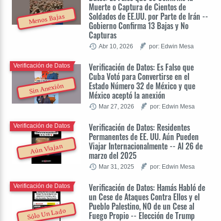
Muerte o Captura de Cientos de
Soldados de EE.UU. por Parte de Irán --
Menos Bajas
Gobierno Confirma 13 Bajas y No
Capturas
Abr 10, 2026
por: Edwin Mesa
Verificación de Datos: Es Falso que
Verificación de Datos
Cuba Votó para Convertirse en el
Estado Número 32 de México y que
Sin Anexión
México aceptó la anexión
Mar 27, 2026
por: Edwin Mesa
Verificación de Datos: Residentes
Verificación de Datos
Permanentes de EE. UU. Aún Pueden
Viajar Internacionalmente -- Al 26 de
Aún Viajan
marzo del 2025
Mar 31, 2025
por: Edwin Mesa
Verificación de Datos: Hamás Habló de
Verificación de Datos
un Cese de Ataques Contra Ellos y el
Pueblo Palestino, NO de un Cese al
Sólo Un Lado
Fuego Propio -- Elección de Trump