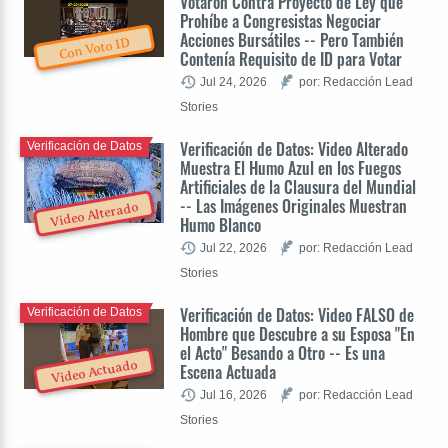
Votaron Contra Proyecto de Ley que
Prohíbe a Congresistas Negociar
Acciones Bursátiles -- Pero También
Con Voto ID
Contenía Requisito de ID para Votar
Jul 24, 2026
por: Redacción Lead
Stories
Verificación de Datos: Video Alterado
Verificación de Datos
Muestra El Humo Azul en los Fuegos
Artificiales de la Clausura del Mundial
-- Las Imágenes Originales Muestran
Video Alterado
Humo Blanco
Jul 22, 2026
por: Redacción Lead
Stories
Verificación de Datos: Video FALSO de
Verificación de Datos
Hombre que Descubre a su Esposa "En
el Acto" Besando a Otro -- Es una
Video Actuado
Escena Actuada
Jul 16, 2026
por: Redacción Lead
Stories