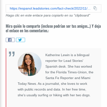
https://espanol.leadstories.com/fact-check/2022/11/el-video-de-una-aficionada-al-fútbol-exponiendo-sus-pechos-no-fue-grabado-en-el-mundial-de-catar-2022.html
Haga clic en este enlace para copiarlo en su "clipboard"
Mira quién lo comparte (incluso podrían ser tus amigos...) Y deja
el enlace en los comentarios.:
Katherine Lewin is a bilingual
reporter for Lead Stories'
Spanish desk. She has worked
for the Florida Times-Union, the
Santa Fe Reporter and Miami
Today News. As a journalist, she loves to work
with public records and data. In her free time,
she's usually surfing or hiking with her two dogs.