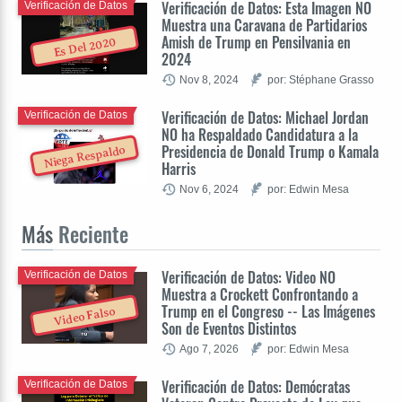
Verificación de Datos: Esta Imagen NO
Verificación de Datos
Muestra una Caravana de Partidarios
Amish de Trump en Pensilvania en
Es Del 2020
2024
Nov 8, 2024
por: Stéphane Grasso
Verificación de Datos: Michael Jordan
Verificación de Datos
NO ha Respaldado Candidatura a la
Presidencia de Donald Trump o Kamala
Niega Respaldo
Harris
Nov 6, 2024
por: Edwin Mesa
Más
Reciente
Verificación de Datos: Video NO
Verificación de Datos
Muestra a Crockett Confrontando a
Trump en el Congreso -- Las Imágenes
Video Falso
Son de Eventos Distintos
Ago 7, 2026
por: Edwin Mesa
Verificación de Datos: Demócratas
Verificación de Datos