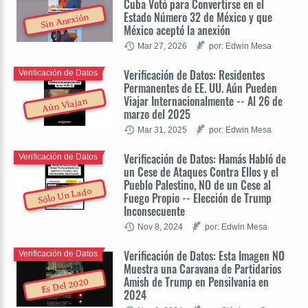
Cuba Votó para Convertirse en el
Estado Número 32 de México y que
Sin Anexión
México aceptó la anexión
Mar 27, 2026
por: Edwin Mesa
Verificación de Datos: Residentes
Verificación de Datos
Permanentes de EE. UU. Aún Pueden
Viajar Internacionalmente -- Al 26 de
Aún Viajan
marzo del 2025
Mar 31, 2025
por: Edwin Mesa
Verificación de Datos: Hamás Habló de
Verificación de Datos
un Cese de Ataques Contra Ellos y el
Pueblo Palestino, NO de un Cese al
Sólo Un Lado
Fuego Propio -- Elección de Trump
Inconsecuente
Nov 8, 2024
por: Edwin Mesa
Verificación de Datos: Esta Imagen NO
Verificación de Datos
Muestra una Caravana de Partidarios
Amish de Trump en Pensilvania en
Es Del 2020
2024