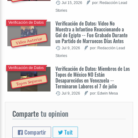
Jul 15, 2026
por: Redacción Lead
Stories
Verificación de Datos: Video No
Verificación de Datos
Muestra a Infantino Reaccionando a
Gol de Egipto -- Fue Grabado Durante
Video Anterior
un Partido de Marruecos Días Antes
Jul 9, 2026
por: Redacción Lead
Stories
Verificación de Datos: Miembros de Los
Verificación de Datos
Topos de México NO Están
Desaparecidos en Venezuela --
Topos Seguros
Terminaron Labores el 7 de julio
Jul 9, 2026
por: Edwin Mesa
Comparte
tu opinion
Compartir
Tuit