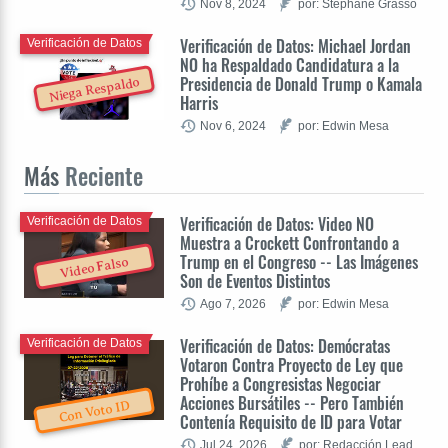
Nov 8, 2024
por: Stéphane Grasso
Verificación de Datos: Michael Jordan
Verificación de Datos
NO ha Respaldado Candidatura a la
Presidencia de Donald Trump o Kamala
Niega Respaldo
Harris
Nov 6, 2024
por: Edwin Mesa
Más
Reciente
Verificación de Datos: Video NO
Verificación de Datos
Muestra a Crockett Confrontando a
Trump en el Congreso -- Las Imágenes
Video Falso
Son de Eventos Distintos
Ago 7, 2026
por: Edwin Mesa
Verificación de Datos: Demócratas
Verificación de Datos
Votaron Contra Proyecto de Ley que
Prohíbe a Congresistas Negociar
Acciones Bursátiles -- Pero También
Con Voto ID
Contenía Requisito de ID para Votar
Jul 24, 2026
por: Redacción Lead