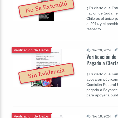
No Se Extendió
¿Es cierto que Es
nación de Sudaméri
Chile es el único 
el 2014 y el presi
respecto…
Verificación de Datos
Nov 20, 2024
Verificación de
Pagado a Ciert
Sin Evidencia
¿Es cierto que Ka
apoyaran públicame
Comisión Federal 
pagado a Beyoncé,
para apoyarla públ
Verificación de Datos
Nov 18, 2024