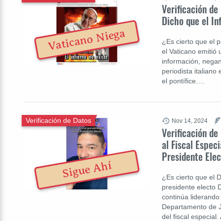
Verificación de
Dicho que el In
Vaticano Niega
¿Es cierto que el p
el Vaticano emitió
información, nega
periodista italian
el pontífice.…
Verificación de Datos
Nov 14, 2024
Verificación de
al Fiscal Espec
Presidente Ele
Sigue Ahí
¿Es cierto que el 
presidente electo 
continúa liderando
Departamento de Ju
del fiscal especia