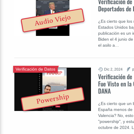
Verificación de
Deportados de E
Audio Viejo
¿Es cierto que los
Estados Unidos baj
publicación es un 
Biden el 4 junio de
el asilo a…
Verificación de Datos
Dic 2, 2024
p
Verificación d
Fue Visto en la
DANA
Powership
¿Es cierto que un 
España menos de un
Valencia? No, esto 
"powership", y est
octubre de 2024. 