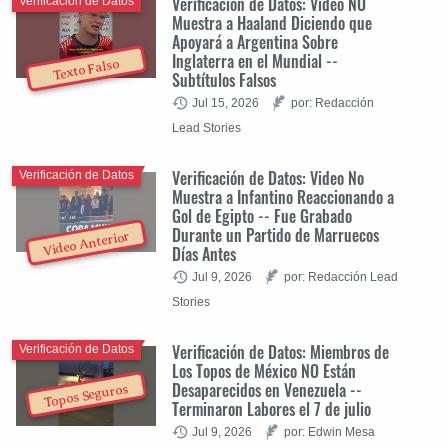
Verificación de Datos: Video NO
Verificación de Datos
Muestra a Haaland Diciendo que
Apoyará a Argentina Sobre
Inglaterra en el Mundial --
Texto Falso
Subtítulos Falsos
Jul 15, 2026
por: Redacción
Lead Stories
Verificación de Datos: Video No
Verificación de Datos
Muestra a Infantino Reaccionando a
Gol de Egipto -- Fue Grabado
Durante un Partido de Marruecos
Video Anterior
Días Antes
Jul 9, 2026
por: Redacción Lead
Stories
Verificación de Datos: Miembros de
Verificación de Datos
Los Topos de México NO Están
Desaparecidos en Venezuela --
Topos Seguros
Terminaron Labores el 7 de julio
Jul 9, 2026
por: Edwin Mesa