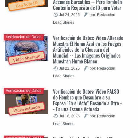
Acciones Bursátiles -- Pero También
Con Voto ID
Contenía Requisito de ID para Votar
Jul 24, 2026
por: Redacción
Lead Stories
Verificación de Datos: Video Alterado
Verificación de Datos
Muestra El Humo Azul en los Fuegos
Artificiales de la Clausura del
Mundial -- Las Imágenes Originales
Video Alterado
Muestran Humo Blanco
Jul 22, 2026
por: Redacción
Lead Stories
Verificación de Datos: Video FALSO
Verificación de Datos
de Hombre que Descubre a su
Esposa "En el Acto" Besando a Otro -
Video Actuado
- Es una Escena Actuada
Jul 16, 2026
por: Redacción
Lead Stories