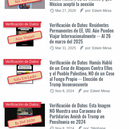
Sin Anexión
México aceptó la anexión
Mar 27, 2026
por: Edwin Mesa
Verificación de Datos: Residentes
Verificación de Datos
Permanentes de EE. UU. Aún Pueden
Viajar Internacionalmente -- Al 26
Aún Viajan
de marzo del 2025
Mar 31, 2025
por: Edwin Mesa
Verificación de Datos: Hamás Habló
Verificación de Datos
de un Cese de Ataques Contra Ellos
y el Pueblo Palestino, NO de un Cese
Sólo Un Lado
al Fuego Propio -- Elección de
Trump Inconsecuente
Nov 8, 2024
por: Edwin Mesa
Verificación de Datos: Esta Imagen
Verificación de Datos
NO Muestra una Caravana de
Partidarios Amish de Trump en
Es Del 2020
Pensilvania en 2024
Nov 8, 2024
por: Stéphane