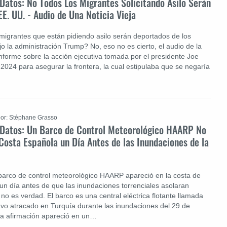
 Datos: No Todos Los Migrantes Solicitando Asilo Serán
E. UU. - Audio de Una Noticia Vieja
 migrantes que están pidiendo asilo serán deportados de los
o la administración Trump? No, eso no es cierto, el audio de la
informe sobre la acción ejecutiva tomada por el presidente Joe
 2024 para asegurar la frontera, la cual estipulaba que se negaría
or: Stéphane Grasso
e Datos: Un Barco de Control Meteorológico HAARP No
 Costa Española un Día Antes de las Inundaciones de la
barco de control meteorológico HAARP apareció en la costa de
 día antes de que las inundaciones torrenciales asolaran
no es verdad. El barco es una central eléctrica flotante llamada
uvo atracado en Turquía durante las inundaciones del 29 de
La afirmación apareció en un…