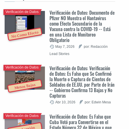
Verificación de Datos: Documento de
Verificación de Datos
Pfizer NO Muestra el Hantavirus
como Efecto Secundario de la
Vacuna contra la COVID-19 -- Está
No Como Efecto
en una Lista de Monitoreo
Obligatorio
May 7, 2026
por: Redacción
Lead Stories
Verificación de Datos: Verificación
Verificación de Datos
de Datos: Es Falso que Se Confirmó
la Muerte o Captura de Cientos de
Soldados de EE.UU. por Parte de Irán
Menos Bajas
-- Gobierno Confirma 13 Bajas y No
Capturas
Abr 10, 2026
por: Edwin Mesa
Verificación de Datos: Es Falso que
Verificación de Datos
Cuba Votó para Convertirse en el
Estado Número 32 de México y que