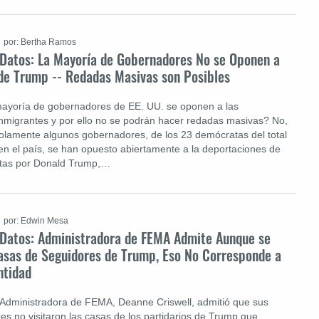
por: Bertha Ramos
e Datos: La Mayoría de Gobernadores No se Oponen a
de Trump -- Redadas Masivas son Posibles
 mayoría de gobernadores de EE. UU. se oponen a las
nmigrantes y por ello no se podrán hacer redadas masivas? No,
Solamente algunos gobernadores, de los 23 demócratas del total
en el país, se han opuesto abiertamente a la deportaciones de
tas por Donald Trump,…
por: Edwin Mesa
e Datos: Administradora de FEMA Admite Aunque se
asas de Seguidores de Trump, Eso No Corresponde a
ntidad
 Administradora de FEMA, Deanne Criswell, admitió que sus
es no visitaron las casas de los partidarios de Trump que