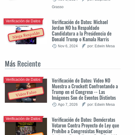
Grasso
Verificación de Datos: Michael
Verificación de Datos
Jordan NO ha Respaldado
Candidatura a la Presidencia de
Niega Respaldo
Donald Trump o Kamala Harris
Nov 6, 2024
por: Edwin Mesa
Más
Reciente
Verificación de Datos: Video NO
Verificación de Datos
Muestra a Crockett Confrontando a
Trump en el Congreso -- Las
Video Falso
Imágenes Son de Eventos Distintos
Ago 7, 2026
por: Edwin Mesa
Verificación de Datos: Demócratas
Verificación de Datos
Votaron Contra Proyecto de Ley que
Prohíbe a Congresistas Negociar