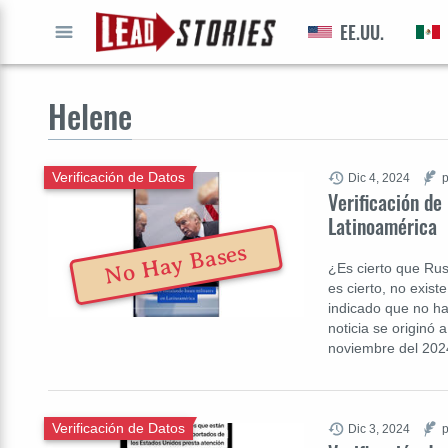
EE.UU.
IR A
Helene
Verificación de Datos
Dic 4, 2024
p
Verificación de
Latinoamérica
No Hay Bases
¿Es cierto que Rus
es cierto, no exist
indicado que no ha
noticia se originó 
noviembre del 202
Verificación de Datos
Dic 3, 2024
p