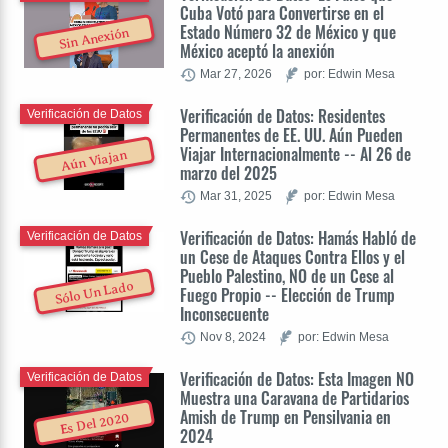
Cuba Votó para Convertirse en el
Estado Número 32 de México y que
Sin Anexión
México aceptó la anexión
Mar 27, 2026
por: Edwin Mesa
Verificación de Datos: Residentes
Verificación de Datos
Permanentes de EE. UU. Aún Pueden
Viajar Internacionalmente -- Al 26 de
Aún Viajan
marzo del 2025
Mar 31, 2025
por: Edwin Mesa
Verificación de Datos: Hamás Habló de
Verificación de Datos
un Cese de Ataques Contra Ellos y el
Pueblo Palestino, NO de un Cese al
Sólo Un Lado
Fuego Propio -- Elección de Trump
Inconsecuente
Nov 8, 2024
por: Edwin Mesa
Verificación de Datos: Esta Imagen NO
Verificación de Datos
Muestra una Caravana de Partidarios
Amish de Trump en Pensilvania en
Es Del 2020
2024