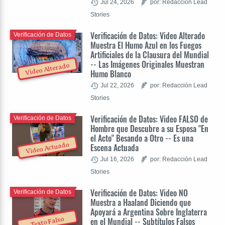
Jul 24, 2026
por: Redacción Lead
Stories
Verificación de Datos: Video Alterado
Verificación de Datos
Muestra El Humo Azul en los Fuegos
Artificiales de la Clausura del Mundial
-- Las Imágenes Originales Muestran
Video Alterado
Humo Blanco
Jul 22, 2026
por: Redacción Lead
Stories
Verificación de Datos: Video FALSO de
Verificación de Datos
Hombre que Descubre a su Esposa "En
el Acto" Besando a Otro -- Es una
Video Actuado
Escena Actuada
Jul 16, 2026
por: Redacción Lead
Stories
Verificación de Datos: Video NO
Verificación de Datos
Muestra a Haaland Diciendo que
Apoyará a Argentina Sobre Inglaterra
Texto Falso
en el Mundial -- Subtítulos Falsos