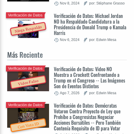
Nov 8, 2024
por: Stéphane Grasso
Verificación de Datos: Michael Jordan
Verificación de Datos
NO ha Respaldado Candidatura a la
Presidencia de Donald Trump o Kamala
Niega Respaldo
Harris
Nov 6, 2024
por: Edwin Mesa
Más
Reciente
Verificación de Datos: Video NO
Verificación de Datos
Muestra a Crockett Confrontando a
Trump en el Congreso -- Las Imágenes
Video Falso
Son de Eventos Distintos
Ago 7, 2026
por: Edwin Mesa
Verificación de Datos: Demócratas
Verificación de Datos
Votaron Contra Proyecto de Ley que
Prohíbe a Congresistas Negociar
Acciones Bursátiles -- Pero También
Con Voto ID
Contenía Requisito de ID para Votar