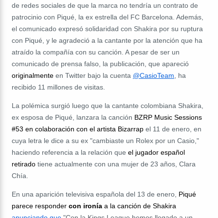
de redes sociales de que la marca no tendría un contrato de
patrocinio con Piqué, la ex estrella del FC Barcelona. Además,
el comunicado expresó solidaridad con Shakira por su ruptura
con Piqué, y le agradeció a la cantante por la atención que ha
atraído la compañía con su canción. A pesar de ser un
comunicado de prensa falso, la publicación, que apareció
originalmente
en Twitter bajo la cuenta
@CasioTeam
, ha
recibido 11 millones de visitas.
La polémica surgió luego que la cantante colombiana Shakira,
ex esposa de Piqué, lanzara la canción
BZRP Music Sessions
#53 en colaboración con el artista
Bizarrap
el 11 de enero, en
cuya letra le dice a su ex "cambiaste un Rolex por un Casio,"
haciendo referencia a la relación que
el jugador español
retirado
tiene actualmente con una mujer de 23 años, Clara
Chía.
En una aparición televisiva española del 13 de enero,
Piqué
parece responder
con ironía
a la canción de Shakira
a
nunci
ando que
"Con la Kings League hemos llegado a un