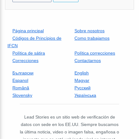
Página principal
Sobre nosotros
Códigos de Princípios de
Como trabajamos
IFCN
Política de sátira
Política correcciones
Correcciones
Contactarnos
Български
English
Espanol
Magyar
Română
Русский
Slovensky
Українська
Lead Stories es un sitio web de verificación de
datos con sede en los EE.UU. Siempre buscamos
la última noticia, video o imagen falsa, engañosa o