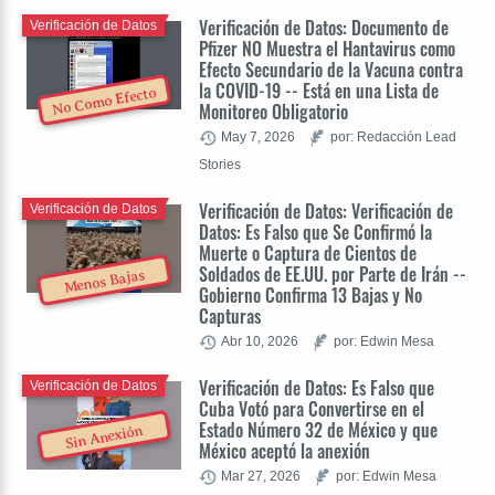
Verificación de Datos: Documento de
Verificación de Datos
Pfizer NO Muestra el Hantavirus como
Efecto Secundario de la Vacuna contra
la COVID-19 -- Está en una Lista de
No Como Efecto
Monitoreo Obligatorio
May 7, 2026
por: Redacción Lead
Stories
Verificación de Datos: Verificación de
Verificación de Datos
Datos: Es Falso que Se Confirmó la
Muerte o Captura de Cientos de
Soldados de EE.UU. por Parte de Irán --
Menos Bajas
Gobierno Confirma 13 Bajas y No
Capturas
Abr 10, 2026
por: Edwin Mesa
Verificación de Datos: Es Falso que
Verificación de Datos
Cuba Votó para Convertirse en el
Estado Número 32 de México y que
Sin Anexión
México aceptó la anexión
Mar 27, 2026
por: Edwin Mesa