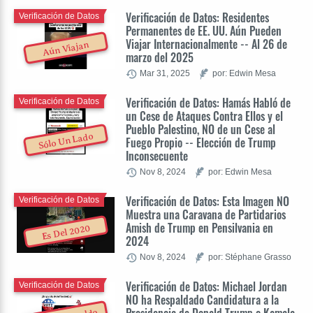
Verificación de Datos: Residentes
Verificación de Datos
Permanentes de EE. UU. Aún Pueden
Viajar Internacionalmente -- Al 26 de
Aún Viajan
marzo del 2025
Mar 31, 2025
por: Edwin Mesa
Verificación de Datos: Hamás Habló de
Verificación de Datos
un Cese de Ataques Contra Ellos y el
Pueblo Palestino, NO de un Cese al
Sólo Un Lado
Fuego Propio -- Elección de Trump
Inconsecuente
Nov 8, 2024
por: Edwin Mesa
Verificación de Datos: Esta Imagen NO
Verificación de Datos
Muestra una Caravana de Partidarios
Amish de Trump en Pensilvania en
Es Del 2020
2024
Nov 8, 2024
por: Stéphane Grasso
Verificación de Datos: Michael Jordan
Verificación de Datos
NO ha Respaldado Candidatura a la