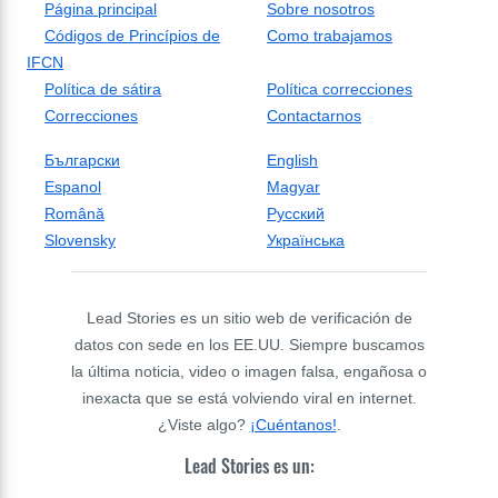
Página principal
Sobre nosotros
Códigos de Princípios de
Como trabajamos
IFCN
Política de sátira
Política correcciones
Correcciones
Contactarnos
Български
English
Espanol
Magyar
Română
Русский
Slovensky
Українська
Lead Stories es un sitio web de verificación de
datos con sede en los EE.UU. Siempre buscamos
la última noticia, video o imagen falsa, engañosa o
inexacta que se está volviendo viral en internet.
¿Viste algo?
¡Cuéntanos!
.
Lead Stories es un: