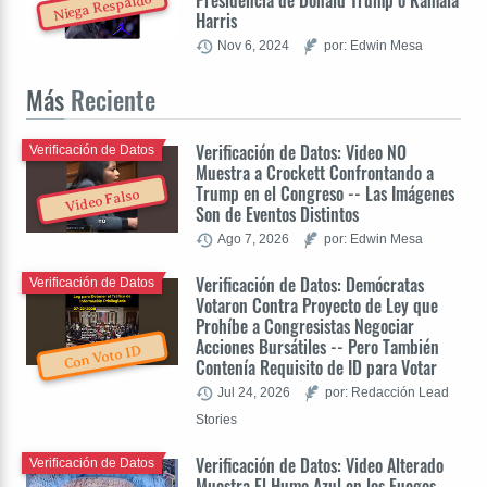
Presidencia de Donald Trump o Kamala
Niega Respaldo
Harris
Nov 6, 2024
por: Edwin Mesa
Más
Reciente
Verificación de Datos: Video NO
Verificación de Datos
Muestra a Crockett Confrontando a
Trump en el Congreso -- Las Imágenes
Video Falso
Son de Eventos Distintos
Ago 7, 2026
por: Edwin Mesa
Verificación de Datos: Demócratas
Verificación de Datos
Votaron Contra Proyecto de Ley que
Prohíbe a Congresistas Negociar
Acciones Bursátiles -- Pero También
Con Voto ID
Contenía Requisito de ID para Votar
Jul 24, 2026
por: Redacción Lead
Stories
Verificación de Datos: Video Alterado
Verificación de Datos
Muestra El Humo Azul en los Fuegos