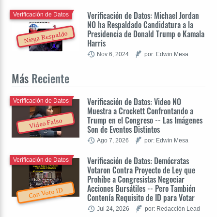
Verificación de Datos: Michael Jordan
Verificación de Datos
NO ha Respaldado Candidatura a la
Presidencia de Donald Trump o Kamala
Niega Respaldo
Harris
Nov 6, 2024
por: Edwin Mesa
Más
Reciente
Verificación de Datos: Video NO
Verificación de Datos
Muestra a Crockett Confrontando a
Trump en el Congreso -- Las Imágenes
Video Falso
Son de Eventos Distintos
Ago 7, 2026
por: Edwin Mesa
Verificación de Datos: Demócratas
Verificación de Datos
Votaron Contra Proyecto de Ley que
Prohíbe a Congresistas Negociar
Acciones Bursátiles -- Pero También
Con Voto ID
Contenía Requisito de ID para Votar
Jul 24, 2026
por: Redacción Lead