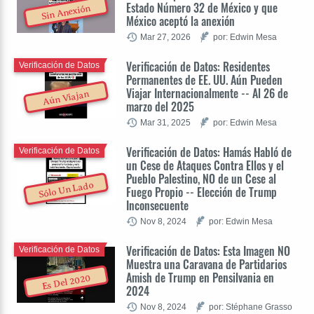
Estado Número 32 de México y que
Sin Anexión
México aceptó la anexión
Mar 27, 2026
por: Edwin Mesa
Verificación de Datos: Residentes
Verificación de Datos
Permanentes de EE. UU. Aún Pueden
Viajar Internacionalmente -- Al 26 de
Aún Viajan
marzo del 2025
Mar 31, 2025
por: Edwin Mesa
Verificación de Datos: Hamás Habló de
Verificación de Datos
un Cese de Ataques Contra Ellos y el
Pueblo Palestino, NO de un Cese al
Sólo Un Lado
Fuego Propio -- Elección de Trump
Inconsecuente
Nov 8, 2024
por: Edwin Mesa
Verificación de Datos: Esta Imagen NO
Verificación de Datos
Muestra una Caravana de Partidarios
Amish de Trump en Pensilvania en
Es Del 2020
2024
Nov 8, 2024
por: Stéphane Grasso