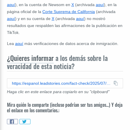
aquí
), en la cuenta de Newsom en
X
(archivada
aquí
), en la
página oficial de la
Corte Suprema de California
(archivada
aquí
) y en su cuenta de
X
(archivada
aquí
) no mostró
resultados que respalden las afirmaciones de la publicación en
TikTok.
Lea
aquí
más verificaciones de datos acerca de inmigración.
¿Quieres informar
a los demás sobre la
veracidad de esta noticia?
https://espanol.leadstories.com/fact-check/2025/07/verificacion-de-datos-gobernador-newsom-corte-suprema-no-ordenan-detener-redadas-masivas.html
Haga clic en este enlace para copiarlo en su "clipboard"
Mira quién lo comparte (incluso podrían ser tus amigos...) Y deja
el enlace en los comentarios.: