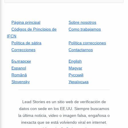
Página principal
Sobre nosotros
Códigos de Princípios de
Como trabajamos
IFCN
Política de sátira
Política correcciones
Correcciones
Contactarnos
Български
English
Espanol
Magyar
Română
Русский
Slovensky
Українська
Lead Stories es un sitio web de verificación de
datos con sede en los EE.UU. Siempre buscamos
la última noticia, video o imagen falsa, engañosa o
inexacta que se está volviendo viral en internet.